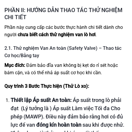
PHẦN II: HƯỚNG DẪN THAO TÁC THỬ NGHIỆM
CHI TIẾT
Phần này cung cấp các bước thực hành chi tiết dành cho
người
chưa biết cách thử nghiệm van lò hơi
.
2.1. Thử nghiệm Van An toàn (Safety Valve) – Thao tác
Cơ học/Bằng tay
Mục đích:
Đảm bảo đĩa van không bị kẹt do rỉ sét hoặc
bám cặn, và có thể nhả áp suất cơ học khi cần.
Quy trình 3 Bước Thực hiện (Thử Lò xo):
Thiết lập Áp suất An toàn:
Áp suất trong lò phải
đạt
(Lý tưởng là
) Áp suất Làm việc Tối đa Cho
phép (MAWP). Điều này đảm bảo rằng hơi có đủ
lực để van
đóng kín hoàn toàn
sau khi được nhử.