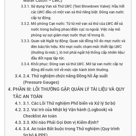
Water Cutoff – LWC)
Sử dụng Van xả Thử LWC (Test Blowdown Valve): Hầu hết
các LWC đều có một van xả thử riêng biệt. Đóng van nước
cấp tự động.
Mô phỏng Cạn nước: Từ từ mở van xả thử của LWC để xả
nước trong buồng phao/điện cực ra ngoài. Việc này mô
phỏng sự sụt giảm mực nước thực tế trong lò.
Quan sát Ngắt tự động: Quan sát đồng hồ đo mực nước và
đèn báo/tín hiệu. Khi mực nước chạm mức thiết lập LWC
(thường là mức ), lò hơi phải ngắt hệ thống cấp nhiên liệu/
đầu đốt ngay lập tức.
Khôi phục: Đóng van xả thử LWC. Mở lại van nước cấp tự
động để nước trở về mức vận hành bình thường.
2.4. Thử nghiệm chức năng Đồng hồ Áp suất
(Pressure Gauges)
PHẦN III: LỖI THƯỜNG GẶP, QUẢN LÝ TÀI LIỆU VÀ QUY
TẮC AN TOÀN
3.1. Các Lỗi Thử nghiệm Phổ biến và Xử lý Sơ bộ
3.2. Vai trò của Nhật ký Vận hành (Logbook) và
Checklist An toàn
3.3. Khi nào Phải Gọi Đơn vị Kiểm định?
3.4. An toàn Bắt buộc trong Thử nghiệm (Quy trình
Sơ bộ & PPE)