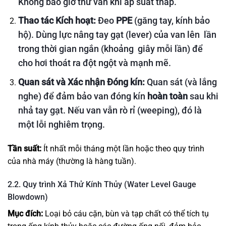
Không bao giờ thử van khi áp suất thấp.
Thao tác Kích hoạt:
Đeo
PPE
(găng tay, kính bảo
hộ). Dùng lực nâng tay gạt (lever) của van lên
lần
trong thời gian ngắn (khoảng
giây mỗi lần) để
cho hơi thoát ra đột ngột và mạnh mẽ.
Quan sát và Xác nhận Đóng kín:
Quan sát (và lắng
nghe) để đảm bảo van đóng kín
hoàn toàn
sau khi
nhả tay gạt. Nếu van vẫn rò rỉ (weeping), đó là
một lỗi nghiêm trọng.
Tần suất:
Ít nhất mỗi tháng một lần hoặc theo quy trình
của nhà máy (thường là hàng tuần).
2.2. Quy trình Xả Thử Kính Thủy (Water Level Gauge
Blowdown)
Mục đích:
Loại bỏ cáu cặn, bùn và tạp chất có thể tích tụ