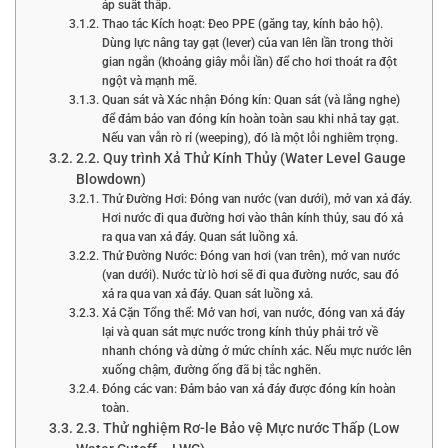
áp suất thấp.
Thao tác Kích hoạt: Đeo PPE (găng tay, kính bảo hộ).
Dùng lực nâng tay gạt (lever) của van lên lần trong thời
gian ngắn (khoảng giây mỗi lần) để cho hơi thoát ra đột
ngột và mạnh mẽ.
Quan sát và Xác nhận Đóng kín: Quan sát (và lắng nghe)
để đảm bảo van đóng kín hoàn toàn sau khi nhả tay gạt.
Nếu van vẫn rò rỉ (weeping), đó là một lỗi nghiêm trọng.
2.2. Quy trình Xả Thử Kính Thủy (Water Level Gauge
Blowdown)
Thử Đường Hơi: Đóng van nước (van dưới), mở van xả đáy.
Hơi nước đi qua đường hơi vào thân kính thủy, sau đó xả
ra qua van xả đáy. Quan sát luồng xả.
Thử Đường Nước: Đóng van hơi (van trên), mở van nước
(van dưới). Nước từ lò hơi sẽ đi qua đường nước, sau đó
xả ra qua van xả đáy. Quan sát luồng xả.
Xả Cặn Tổng thể: Mở van hơi, van nước, đóng van xả đáy
lại và quan sát mực nước trong kính thủy phải trở về
nhanh chóng và dừng ở mức chính xác. Nếu mực nước lên
xuống chậm, đường ống đã bị tắc nghẽn.
Đóng các van: Đảm bảo van xả đáy được đóng kín hoàn
toàn.
2.3. Thử nghiệm Rơ-le Bảo vệ Mực nước Thấp (Low