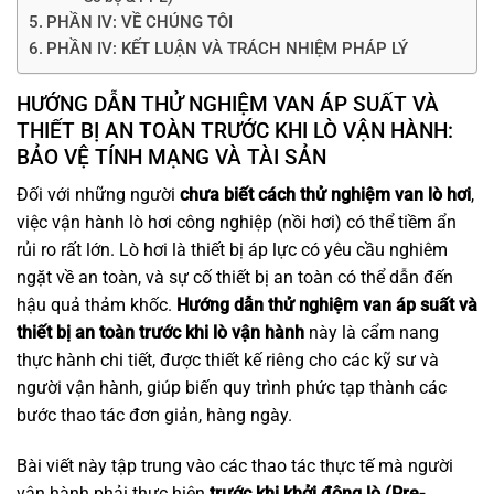
PHẦN IV: VỀ CHÚNG TÔI
PHẦN IV: KẾT LUẬN VÀ TRÁCH NHIỆM PHÁP LÝ
HƯỚNG DẪN THỬ NGHIỆM VAN ÁP SUẤT VÀ
THIẾT BỊ AN TOÀN TRƯỚC KHI LÒ VẬN HÀNH:
BẢO VỆ TÍNH MẠNG VÀ TÀI SẢN
Đối với những người
chưa biết cách thử nghiệm van lò hơi
,
việc vận hành lò hơi công nghiệp (nồi hơi) có thể tiềm ẩn
rủi ro rất lớn. Lò hơi là thiết bị áp lực có yêu cầu nghiêm
ngặt về an toàn, và sự cố thiết bị an toàn có thể dẫn đến
hậu quả thảm khốc.
Hướng dẫn thử nghiệm van áp suất và
thiết bị an toàn trước khi lò vận hành
này là cẩm nang
thực hành chi tiết, được thiết kế riêng cho các kỹ sư và
người vận hành, giúp biến quy trình phức tạp thành các
bước thao tác đơn giản, hàng ngày.
Bài viết này tập trung vào các thao tác thực tế mà người
vận hành phải thực hiện
trước khi khởi động lò (Pre-