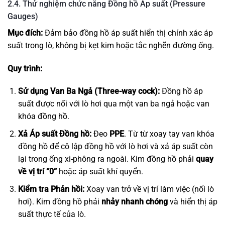
2.4. Thử nghiệm chức năng Đồng hồ Áp suất (Pressure
Gauges)
Mục đích:
Đảm bảo đồng hồ áp suất hiển thị chính xác áp
suất trong lò, không bị kẹt kim hoặc tắc nghẽn đường ống.
Quy trình:
Sử dụng Van Ba Ngả (Three-way cock):
Đồng hồ áp
suất được nối với lò hơi qua một van ba ngả hoặc van
khóa đồng hồ.
Xả Áp suất Đồng hồ:
Đeo
PPE
. Từ từ xoay tay van khóa
đồng hồ để cô lập đồng hồ với lò hơi và xả áp suất còn
lại trong ống xi-phông ra ngoài. Kim đồng hồ phải
quay
về vị trí “0”
hoặc áp suất khí quyển.
Kiểm tra Phản hồi:
Xoay van trở về vị trí làm việc (nối lò
hơi). Kim đồng hồ phải
nhảy nhanh chóng
và hiển thị áp
suất thực tế của lò.