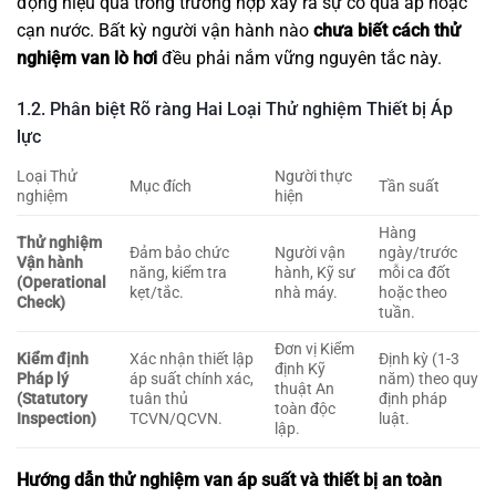
động hiệu quả trong trường hợp xảy ra sự cố quá áp hoặc
cạn nước. Bất kỳ người vận hành nào
chưa biết cách thử
nghiệm van lò hơi
đều phải nắm vững nguyên tắc này.
1.2. Phân biệt Rõ ràng Hai Loại Thử nghiệm Thiết bị Áp
lực
Loại Thử
Người thực
Mục đích
Tần suất
nghiệm
hiện
Hàng
Thử nghiệm
Đảm bảo chức
Người vận
ngày/trước
Vận hành
năng, kiểm tra
hành, Kỹ sư
mỗi ca đốt
(Operational
kẹt/tắc.
nhà máy.
hoặc theo
Check)
tuần.
Đơn vị Kiểm
Kiểm định
Xác nhận thiết lập
Định kỳ (1-3
định Kỹ
Pháp lý
áp suất chính xác,
năm) theo quy
thuật An
(Statutory
tuân thủ
định pháp
toàn độc
Inspection)
TCVN/QCVN.
luật.
lập.
Hướng dẫn thử nghiệm van áp suất và thiết bị an toàn