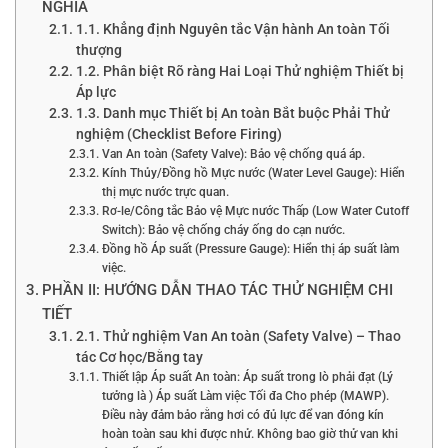
NGHĨA
1.1. Khẳng định Nguyên tắc Vận hành An toàn Tối
thượng
1.2. Phân biệt Rõ ràng Hai Loại Thử nghiệm Thiết bị
Áp lực
1.3. Danh mục Thiết bị An toàn Bắt buộc Phải Thử
nghiệm (Checklist Before Firing)
Van An toàn (Safety Valve): Bảo vệ chống quá áp.
Kính Thủy/Đồng hồ Mực nước (Water Level Gauge): Hiển
thị mực nước trực quan.
Rơ-le/Công tắc Bảo vệ Mực nước Thấp (Low Water Cutoff
Switch): Bảo vệ chống cháy ống do cạn nước.
Đồng hồ Áp suất (Pressure Gauge): Hiển thị áp suất làm
việc.
PHẦN II: HƯỚNG DẪN THAO TÁC THỬ NGHIỆM CHI
TIẾT
2.1. Thử nghiệm Van An toàn (Safety Valve) – Thao
tác Cơ học/Bằng tay
Thiết lập Áp suất An toàn: Áp suất trong lò phải đạt (Lý
tưởng là ) Áp suất Làm việc Tối đa Cho phép (MAWP).
Điều này đảm bảo rằng hơi có đủ lực để van đóng kín
hoàn toàn sau khi được nhử. Không bao giờ thử van khi