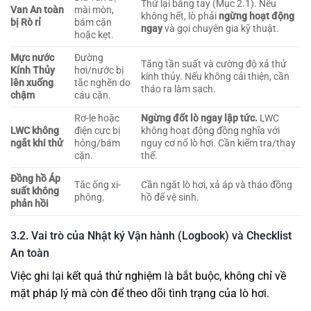
Thử lại bằng tay (Mục 2.1). Nếu
Van An toàn
mài mòn,
không hết, lò phải
ngừng hoạt động
bị Rò rỉ
bám cặn
ngay
và gọi chuyên gia kỹ thuật.
hoặc kẹt.
Mực nước
Đường
Tăng tần suất và cường độ xả thử
Kính Thủy
hơi/nước bị
kính thủy. Nếu không cải thiện, cần
lên xuống
tắc nghẽn do
tháo ra làm sạch.
chậm
cáu cặn.
Rơ-le hoặc
Ngừng đốt lò ngay lập tức.
LWC
LWC không
điện cực bị
không hoạt động đồng nghĩa với
ngắt khi thử
hỏng/bám
nguy cơ nổ lò hơi. Cần kiểm tra/thay
cặn.
thế.
Đồng hồ Áp
Tắc ống xi-
Cần ngắt lò hơi, xả áp và tháo đồng
suất không
phông.
hồ để vệ sinh.
phản hồi
3.2. Vai trò của Nhật ký Vận hành (Logbook) và Checklist
An toàn
Việc ghi lại kết quả thử nghiệm là bắt buộc, không chỉ về
mặt pháp lý mà còn để theo dõi tình trạng của lò hơi.