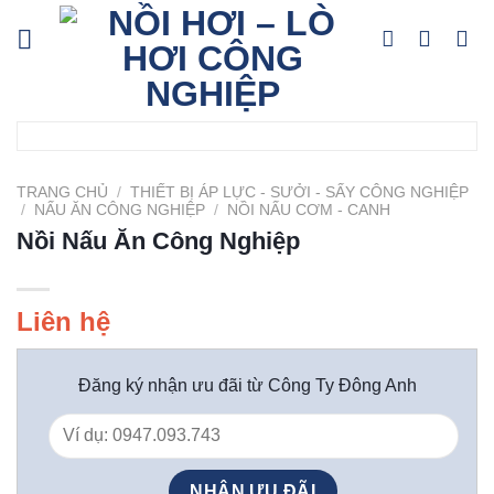
Skip
to
content
TRANG CHỦ
/
THIẾT BỊ ÁP LỰC - SƯỞI - SẤY CÔNG NGHIỆP
/
NẤU ĂN CÔNG NGHIỆP
/
NỒI NẤU CƠM - CANH
Nồi Nấu Ăn Công Nghiệp
Liên hệ
Đăng ký nhận ưu đãi từ Công Ty Đông Anh