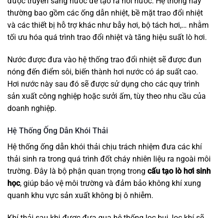
được truyền sang nước để tạo ra hơi nước. Hệ thống này
thường bao gồm các ống dẫn nhiệt, bề mặt trao đổi nhiệt
và các thiết bị hỗ trợ khác như bẫy hơi, bộ tách hơi,… nhằm
tối ưu hóa quá trình trao đổi nhiệt và tăng hiệu suất lò hơi.
Nước được đưa vào hệ thống trao đổi nhiệt sẽ được đun
nóng đến điểm sôi, biến thành hơi nước có áp suất cao.
Hơi nước này sau đó sẽ được sử dụng cho các quy trình
sản xuất công nghiệp hoặc sưởi ấm, tùy theo nhu cầu của
doanh nghiệp.
Hệ Thống Ống Dẫn Khói Thải
Hệ thống ống dẫn khói thải chịu trách nhiệm đưa các khí
thải sinh ra trong quá trình đốt cháy nhiên liệu ra ngoài môi
trường. Đây là bộ phận quan trọng trong
cấu tạo lò hơi sinh
học
, giúp bảo vệ môi trường và đảm bảo không khí xung
quanh khu vực sản xuất không bị ô nhiễm.
Khí thải sau khi được đưa qua hệ thống lọc bụi, lọc khí sẽ