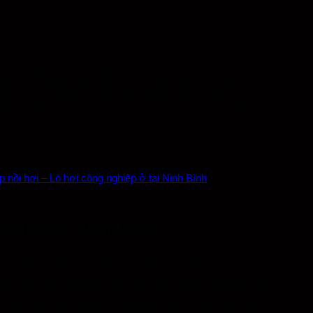
am, không chỉ nổi tiếng với vẻ đẹp tự nhiên hùng vĩ
iển. Trong bối cảnh đó, nhu cầu về nồi hơi và lò hơi
iếu trong quá trình sản xuất và chế biến của các doanh
 nồi hơi – Lò hơi công nghiệp ở tại Ninh Bình
ghiệp tại Ninh Bình
nh được thiết kế để đạt hiệu suất cao, giảm thiểu lãng
iên tiến, các sản phẩm tại Ninh Bình đảm bảo độ tin cậy
 Bình tuân thủ các tiêu chuẩn an toàn và bảo vệ môi