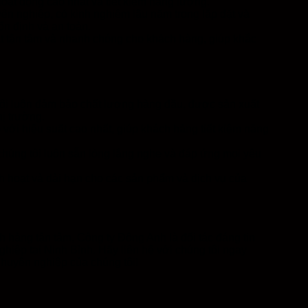
oạt động cao nhất và tiết kiệm năng lượng.
yên nghiệp, có kinh nghiệm lâu năm trong lắp đặt và
ổn định và an toàn.
ật tận tâm và nhanh chóng cho khách hàng, giúp khắc
ôi luôn đảm bảo chất lượng hàng đầu, được sản xuất
hị trường.
với hiệu suất cao nhất, giúp khách hàng tiết kiệm năng
húng tôi luôn sẵn lòng lắng nghe và đáp ứng mọi yêu
h hoạt và dài hạn cho các sản phẩm và dịch vụ của
h hàng tận tâm, Công ty Đông Anh là đối tác đáng tin
hiệp tại Ninh Bình. Hãy liên hệ với chúng tôi ngay
chuyên nghiệp của chúng tôi!