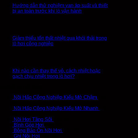
Hướng dẫn thử nghiệm van áp suất và thiết
bị an toàn trước khi lò vận hành
Giảm thiểu tổn thất nhiệt qua khói thải trong
lò hơi công nghiệp
Khi nào cần thay thế vỏ, cách nhiệt hoặc
gạch chịu nhiệt trong lò hơi?
Có thể bạn sẽ thích
Nồi Hấp Công Nghiệp Kiểu Mở Chậm
Liên
hệ
Nồi Hấp Công Nghiệp Kiểu Mở Nhanh
Liên
hệ
Nồi Hơi Tầng Sôi
Liên hệ
Bình Góp Hơi
Liên hệ
Bông Bảo Ôn Nồi Hơi
Liên hệ
Ghi Nồi Hơi
Liên hệ