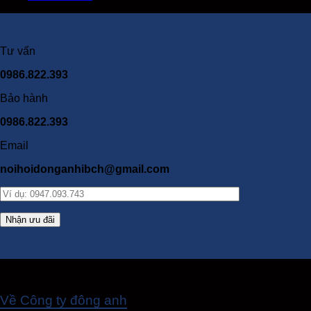
Tư vấn
0986.822.393
Bảo hành
0986.822.393
Email
noihoidonganhibch@gmail.com
Về Công ty đông anh