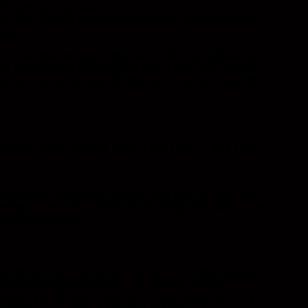
môi trường xung quanh.
nh Bình cam kết cung cấp dịch vụ hậu mãi chất lượng,
àng.
t bị cần thiết trong quá trình sản xuất công nghiệp, mà
oanh nghiệp trong nhiều ngành khác nhau. Với cam kết
y, đem lại sự hài lòng và niềm tin cho khách hàng trên
rong việc cung cấp nồi hơi – Lò hơi
ng đầu tại Ninh Bình, chuyên cung cấp các giải pháp
rong lĩnh vực này, chúng tôi đã khẳng định được vị thế
h vụ khách hàng.
 cấp một loạt các loại nồi hơi và lò hơi công nghiệp, từ
các hệ thống lớn cho các nhà máy sản xuất lớn.
ng tôi sẽ tư vấn và thiết kế các giải pháp tối ưu cho