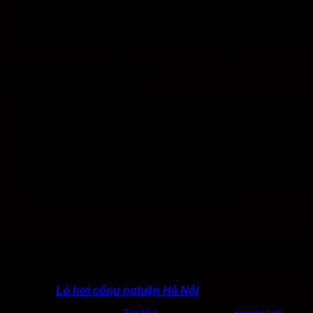
nhu cầu cụ thể của từng khách hàng, đảm bảo hiệu suất h
Lắp đặt và Bảo trì:
Chúng tôi có đội ngũ kỹ thuật viên chu
bảo trì nồi hơi và lò hơi công nghiệp, đảm bảo hoạt động 
Hỗ trợ kỹ thuật:
Chúng tôi cam kết cung cấp hỗ trợ kỹ thu
phục mọi vấn đề kỹ thuật một cách hiệu quả.
Ưu điểm của chúng tôi:
Chất lượng hàng đầu:
Sản phẩm và dịch vụ của chúng t
và cung cấp bởi các nhà sản xuất uy tín và có uy tín trên t
Hiệu suất cao:
Chúng tôi cam kết cung cấp các giải pháp 
lượng và chi phí vận hành.
Dịch vụ chăm sóc khách hàng:
Đội ngũ nhân viên của c
cầu của khách hàng, đảm bảo sự hài lòng tối đa.
Bảo hành dài hạn:
Chúng tôi có chính sách bảo hành lin
mình, mang lại sự yên tâm cho khách hàng.
Với cam kết về chất lượng, hiệu suất và dịch vụ chăm sóc khác
cậy cho mọi khách hàng có nhu cầu về nồi hơi và lò hơi công ng
hôm nay để nhận được sự tư vấn và hỗ trợ tốt nhất từ đội ngũ 
Xem thêm:
Lò hơi công nghiệp Hà Nội