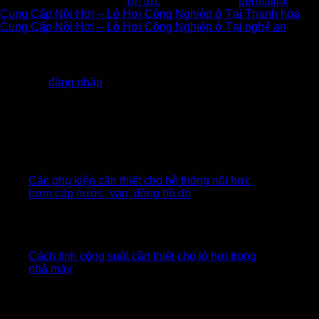
This entry was posted in
Tin tức
. Bookmark the
permalink
.
Cung Cấp Nồi Hơi – Lò Hơi Công Nghiệp ở Tại Thanh hóa
Cung Cấp Nồi Hơi – Lò Hơi Công Nghiệp ở Tại nghệ an
Trả lời
Bạn phải
đăng nhập
để gửi phản hồi.
Bài mới
Các phụ kiện cần thiết cho hệ thống nồi hơi:
bơm cấp nước, van, đồng hồ đo
Cách tính công suất cần thiết cho lò hơi trong
nhà máy