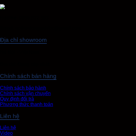
Hotline
: 0986.822.393
Email
: noihoidonganhibc@gmail.com
Địa chỉ showroom
Hà Nội - Việt Nam
Địa chỉ: Đang cập nhật
Chính sách bán hàng
Chính sách bảo hành
Chính sách vận chuyển
Quy định đổi trả
Phương thức thanh toán
Liên hệ
Liên hệ
Video