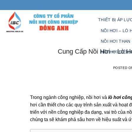
Skip
to
content
THIẾT BỊ ÁP LỰ
NỒI HƠI – LÒ 
NỒI HƠI THAN
Cung Cấp Nồi Hơi – Lò H
NỒI HƠI ĐIỆN
POSTED 
Trong ngành công nghiệp, nồi hơi và
lò hơi côn
hơi cần thiết cho các quy trình sản xuất và hoạ
triển với nền công nghiệp đa dạng, vai trò của nồ
chúng ta sẽ khám phá sâu hơn về hiệu suất và ứ