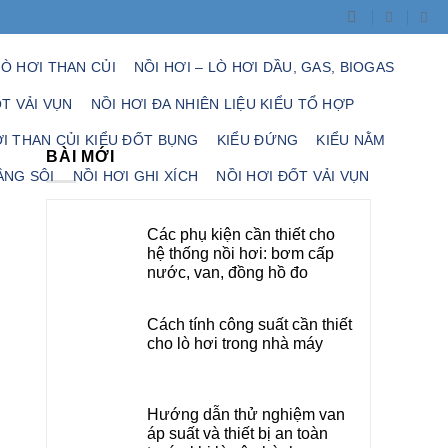
LÒ HƠI THAN CỦI
NỒI HƠI – LÒ HƠI DẦU, GAS, BIOGAS
ỐT VẢI VỤN
NỒI HƠI ĐA NHIÊN LIỆU KIỂU TỔ HỢP
ƠI THAN CỦI KIỂU ĐỐT BỤNG
KIỂU ĐỨNG
KIỂU NẰM
BÀI MỚI
ẦNG SÔI
NỒI HƠI GHI XÍCH
NỒI HƠI ĐỐT VẢI VỤN
Các phụ kiện cần thiết cho
hệ thống nồi hơi: bơm cấp
nước, van, đồng hồ đo
Cách tính công suất cần thiết
cho lò hơi trong nhà máy
Hướng dẫn thử nghiệm van
áp suất và thiết bị an toàn