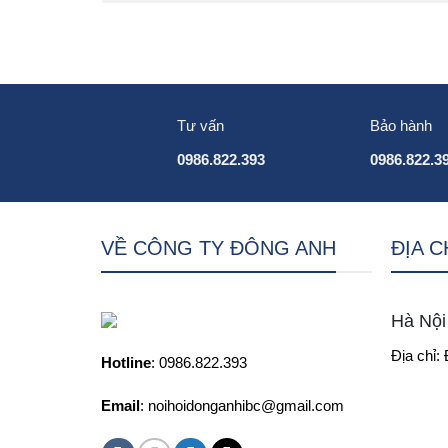
Tư vấn
Bảo hành
0986.822.393
0986.822.3
VỀ CÔNG TY ĐÔNG ANH
ĐỊA 
Hà Nội
Địa chỉ:
Hotline
: 0986.822.393
Email
: noihoidonganhibc@gmail.com