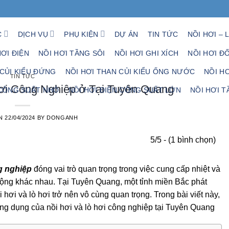
C
DỊCH VỤ
PHỤ KIỆN
DỰ ÁN
TIN TỨC
NỒI HƠI – 
HƠI ĐIỆN
NỒI HƠI TẦNG SÔI
NỒI HƠI GHI XÍCH
NỒI HƠI Đ
 CỦI KIỂU ĐỨNG
NỒI HƠI THAN CỦI KIỂU ỐNG NƯỚC
NỒI H
TIN TỨC
ơi Công Nghiệp ở Tại Tuyên Quang
 CÔNG SUẤT NHỎ
NỒI HƠI ĐIỆN CÔNG SUẤT LỚN
NỒI HƠI T
ON
22/04/2024
BY
DONGANH
5/5 - (1 bình chọn)
g nghiệp
đóng vai trò quan trọng trong việc cung cấp nhiệt và
t động khác nhau. Tại Tuyên Quang, một tỉnh miền Bắc phát
i hơi và lò hơi trở nên vô cùng quan trọng. Trong bài viết này,
ng dụng của nồi hơi và lò hơi công nghiệp tại Tuyên Quang