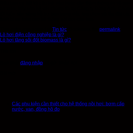
Nếu bạn có bất kỳ câu hỏi nào hoặc cần thêm thông tin về van
an toàn, hãy liên hệ với chúng tôi tại Công ty Đông Anh. Chúng
tôi luôn sẵn sàng hỗ trợ bạn trong việc lựa chọn và lắp đặt các
thiết bị an toàn cho hệ thống nồi hơi của bạn.
This entry was posted in
Tin tức
. Bookmark the
permalink
.
Lò hơi điện công nghiệp là gì?
Lò hơi tầng sôi đốt biomass là gì?
Trả lời
Bạn phải
đăng nhập
để gửi phản hồi.
Bài mới
Các phụ kiện cần thiết cho hệ thống nồi hơi: bơm cấp
nước, van, đồng hồ đo