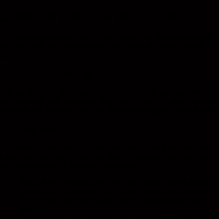
2. Tiêu Chí Lựa Chọn Van An Toàn
Khi chọn van an toàn cho nồi hơi, có một số yếu tố quan trọng
cần cân nhắc để đảm bảo bạn chọn đúng sản phẩm cho hệ
thống của mình:
2.1. Áp Suất Làm Việc
Van an toàn cần phải được lựa chọn dựa trên áp suất làm việc
tối đa của nồi hơi. Đảm bảo rằng van có thể chịu được áp suất
cao nhất mà nồi hơi có thể đạt đến mà không gặp phải vấn đề.
2.2. Loại Van
Có nhiều loại van an toàn, bao gồm van lò xo và van khí nén.
Lựa chọn loại van phù hợp tùy thuộc vào yêu cầu cụ thể của
hệ thống nồi hơi và điều kiện hoạt động.
Van Lò Xo
: Thường được sử dụng trong các hệ thống có
áp suất thấp đến trung bình. Chúng hoạt động dựa trên
nguyên tắc lò xo nén để mở van khi áp suất vượt qua
giới hạn.
Van Khí Nén
: Phù hợp cho các hệ thống có áp suất cao.