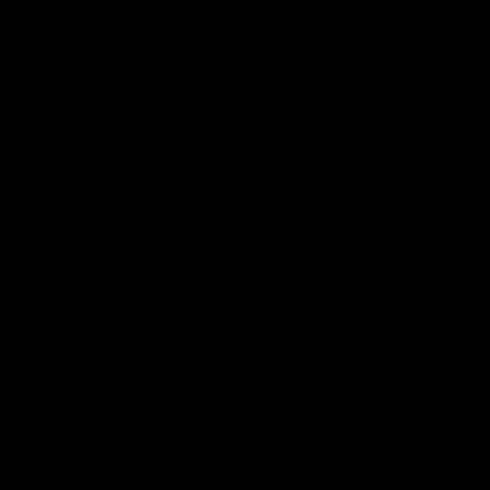
Kiểm Tra Kích Thước
: Đảm bảo rằng van an toàn có
kích thước phù hợp với đường ống và nồi hơi.
Xác Định Vị Trí
: Lựa chọn vị trí lắp đặt van an toàn sao
cho nó dễ tiếp cận và đảm bảo hiệu quả xả áp suất.
3.2. Lắp Đặt Van
Ngắt Nguồn Năng Lượng
: Trước khi lắp đặt, hãy ngắt
nguồn năng lượng của nồi hơi để đảm bảo an toàn.
Xả Áp Suất
: Đảm bảo rằng áp suất trong hệ thống đã
được giảm xuống mức an toàn trước khi lắp đặt van.
Lắp Đặt Van
: Gắn van an toàn vào vị trí đã xác định. Đảm
bảo rằng nó được gắn chặt và đúng cách.
Kiểm Tra Rò Rỉ
: Sau khi lắp đặt, kiểm tra xem có bất kỳ
dấu hiệu rò rỉ nào không. Nếu có, điều chỉnh hoặc thay
thế các mối nối để đảm bảo không có rò rỉ.
3.3. Kiểm Tra và Bảo Dưỡng
Kiểm Tra Định Kỳ
: Thực hiện kiểm tra định kỳ để đảm
bảo van hoạt động đúng cách. Kiểm tra áp suất và điều
chỉnh nếu cần thiết.
Bảo Dưỡng Định Kỳ
: Vệ sinh và bảo trì van an toàn theo