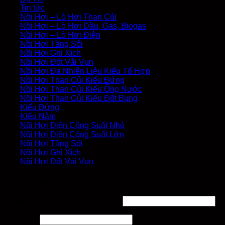
Tin tức
Nồi Hơi – Lò Hơi Than Củi
Nồi Hơi – Lò Hơi Dầu, Gas, Biogas
Nồi Hơi – Lò Hơi Điện
Nồi Hơi Tầng Sôi
Nồi Hơi Ghi Xích
Nồi Hơi Đốt Vải Vụn
Nồi Hơi Đa Nhiên Liệu Kiểu Tổ Hợp
Nồi Hơi Than Củi Kiểu Đứng
Nồi Hơi Than Củi Kiểu Ống Nước
Nồi Hơi Than Củi Kiểu Đốt Bụng
Kiểu Đứng
Kiểu Nằm
Nồi Hơi Điện Công Suất Nhỏ
Nồi Hơi Điện Công Suất Lớn
Nồi Hơi Tầng Sôi
Nồi Hơi Ghi Xích
Nồi Hơi Đốt Vải Vụn
Đăng nhập
Tên tài khoản hoặc địa chỉ email
*
Mật khẩu
*