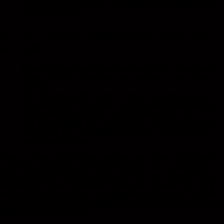
hướng dẫn của nhà sản xuất để đảm bảo tuổi thọ lâu dài
và hiệu suất tối ưu.
4. Lưu Ý Quan Trọng Khi Sử Dụng Van
An Toàn
Tuân Thủ Quy Định
: Đảm bảo rằng tất cả các quy định
và tiêu chuẩn an toàn liên quan đến van an toàn được
tuân thủ.
Đào Tạo Nhân Viên
: Đào tạo nhân viên vận hành về
cách kiểm tra và bảo trì van an toàn để đảm bảo rằng họ
có đủ kiến thức để xử lý các tình huống khẩn cấp.
Cập Nhật Thông Tin
: Theo dõi các cập nhật và hướng
dẫn từ nhà sản xuất để đảm bảo rằng van an toàn luôn
hoạt động hiệu quả.
Việc lựa chọn và lắp đặt van an toàn cho nồi hơi là một phần
quan trọng trong việc đảm bảo an toàn và hiệu suất của hệ
thống. Bằng cách hiểu rõ các tiêu chí lựa chọn và thực hiện lắp
đặt đúng cách, bạn có thể bảo vệ nồi hơi của mình khỏi nguy
cơ áp suất quá cao và các sự cố nghiêm trọng khác. Hãy luôn
tuân thủ các quy định và hướng dẫn để đảm bảo hệ thống hoạt
động an toàn và hiệu quả.