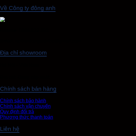
Về Công ty đông anh
Hotline
: 0986.822.393
Email
: noihoidonganhibc@gmail.com
Địa chỉ showroom
Hà Nội - Việt Nam
Địa chỉ: Đang cập nhật
Chính sách bán hàng
Chính sách bảo hành
Chính sách vận chuyển
Quy định đổi trả
Phương thức thanh toán
Liên hệ