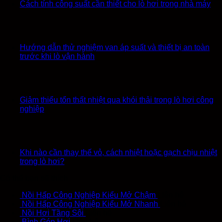
Cách tính công suất cần thiết cho lò hơi trong nhà máy
Hướng dẫn thử nghiệm van áp suất và thiết bị an toàn
trước khi lò vận hành
Giảm thiểu tổn thất nhiệt qua khói thải trong lò hơi công
nghiệp
Khi nào cần thay thế vỏ, cách nhiệt hoặc gạch chịu nhiệt
trong lò hơi?
Có thể bạn sẽ thích
Nồi Hấp Công Nghiệp Kiểu Mở Chậm
Liên hệ
Nồi Hấp Công Nghiệp Kiểu Mở Nhanh
Liên hệ
Nồi Hơi Tầng Sôi
Liên hệ
Bình Góp Hơi
Liên hệ