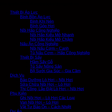
Bản quyền 2026 ©
noihoilohoidonganh.vn
Thiết Bị Áp Lực
Bình Bồn Áp Lực
Bình Khí Nén
Bình Góp Hơi
Nồi Hấp Công Nghiệp
Nồi Hấp Kiểu Mở Nhanh
Nồi Hấp Kiểu Mở Chậm
Nấu Ăn Công Nghiệp
Nồi Nấu Cơm – Canh
Tủ Nấu Cơm – Hấp Công Nghiệp
Thiết Bị Sấy
Hầm Sấy Gỗ
Tủ Sấy Nông Sản
Bộ Sưởi Gia Súc – Gia Cầm
Dịch Vụ
Bảo Dưỡng Lò Hơi – Nồi Hơi
Sữa Chữa Nồi Hơi – Lò Hơi
Thi Công, Lắp Đặt Lò Hơi – Nồi Hơi
Phụ Kiện
Ghi Nồi Hơi – Lò Hơi Các Loại
Van Nồi Hơi – Lò Hơi
Vật Tư Bảo Ôn – Cách Nhiệt
Dự Án