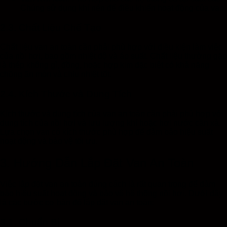
Chúng sử dụng khí nén để điều khiển hoạt động của van.
2.3. Chất Liệu Chế Tạo
Chất liệu van an toàn cần phải phù hợp với điều kiện làm việc
của nồi hơi, bao gồm nhiệt độ và áp suất. Chất liệu thường gặp
là thép không gỉ, đồng, hoặc hợp kim đặc biệt có khả năng
chống ăn mòn và chịu nhiệt tốt.
2.4. Kích Thước và Dung Tích
Kích thước và dung tích của van an toàn cần phải phù hợp với
dung tích của nồi hơi và lưu lượng khí hoặc hơi nước cần xả.
Lựa chọn van có kích thước phù hợp để đảm bảo hiệu suất
hoạt động và bảo vệ tối ưu.
3. Hướng Dẫn Lắp Đặt Van An Toàn
Việc lắp đặt van an toàn đúng cách là rất quan trọng để đảm
bảo hiệu suất hoạt động và bảo vệ hệ thống nồi hơi. Dưới đây
là các bước cơ bản để lắp đặt van an toàn:
3.1. Chuẩn Bị