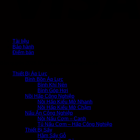
Tài liệu
Bảo hành
Điểm bán
Bản quyền 2026 ©
noihoilohoidonganh.vn
Thiết Bị Áp Lực
Bình Bồn Áp Lực
Bình Khí Nén
Bình Góp Hơi
Nồi Hấp Công Nghiệp
Nồi Hấp Kiểu Mở Nhanh
Nồi Hấp Kiểu Mở Chậm
Nấu Ăn Công Nghiệp
Nồi Nấu Cơm – Canh
Tủ Nấu Cơm – Hấp Công Nghiệp
Thiết Bị Sấy
Hầm Sấy Gỗ