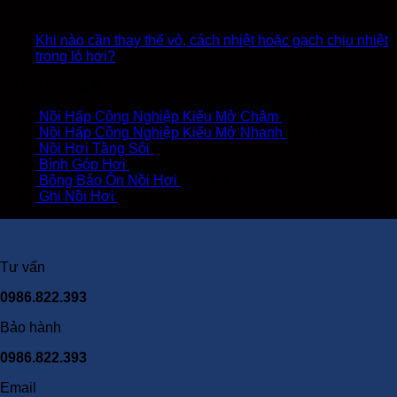
Khi nào cần thay thế vỏ, cách nhiệt hoặc gạch chịu nhiệt
trong lò hơi?
Có thể bạn sẽ thích
Nồi Hấp Công Nghiệp Kiểu Mở Chậm
Liên hệ
Nồi Hấp Công Nghiệp Kiểu Mở Nhanh
Liên hệ
Nồi Hơi Tầng Sôi
Liên hệ
Bình Góp Hơi
Liên hệ
Bông Bảo Ôn Nồi Hơi
Liên hệ
Ghi Nồi Hơi
Liên hệ
Tư vấn
0986.822.393
Bảo hành
0986.822.393
Email