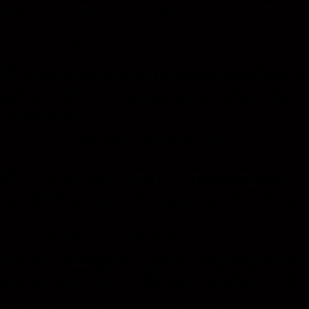
phẩm và an toàn vệ sinh thực phẩm.
3.2. Trong ngành dệt may
Ngành dệt may sử dụng lượng hơi lớn trong các công đoạn
như nhuộm vải, giặt tẩy và sấy.
Lò hơi Green Boiler
không chỉ
cung cấp đủ lượng hơi cần thiết mà còn giúp doanh nghiệp tiết
kiệm chi phí năng lượng, đồng thời đáp ứng các tiêu chuẩn
môi trường quốc tế.
3.3. Trong ngành hóa chất và dầu khí
Ngành hóa chất và dầu khí yêu cầu nhiệt độ cao và ổn định
cho các quá trình phản ứng hóa học.
Lò hơi Green Boiler
với
hệ thống điều khiển chính xác giúp đảm bảo nhiệt độ luôn ở
mức yêu cầu, tăng hiệu quả sản xuất và giảm nguy cơ sự cố.
3.4. Trong các khu công nghiệp và nhà máy
Nhiều khu công nghiệp và nhà máy lớn đang chuyển sang sử
dụng
lò hơi Green Boiler
để giảm thiểu tác động môi trường,
đồng thời nâng cao hiệu quả kinh doanh. Hệ thống lò hơi này
có khả năng tích hợp vào các dây chuyền sản xuất tự động,
giúp tối ưu hóa quy trình và giảm chi phí vận hành.