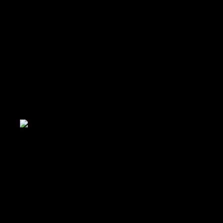
Tự động hóa quá trình vận hành
: Giúp giảm thiểu sự
can thiệp của con người, giảm thiểu sai sót trong vận
hành.
2.4. Tính linh hoạt trong sử dụng nhiên liệu
Một điểm mạnh khác của
lò hơi Green Boiler
là khả năng sử
dụng đa dạng các loại nhiên liệu, từ sinh khối, khí tự nhiên đến
các nguồn năng lượng tái tạo. Điều này mang đến sự linh hoạt
cho các doanh nghiệp khi có thể lựa chọn loại nhiên liệu phù
hợp với nguồn cung cấp tại địa phương, cũng như tối ưu hóa
chi phí nhiên liệu.
Lò Hơi Green Boiler
3. Ứng dụng của lò hơi Green Boiler
3.1. Trong ngành sản xuất thực phẩm và đồ uống
Ngành sản xuất thực phẩm và đồ uống đòi hỏi quy trình vệ sinh
cao, cùng với nhu cầu sử dụng lượng hơi lớn trong quá trình
chế biến.
Lò hơi Green Boiler
cung cấp hơi sạch, không chứa
tạp chất và khí thải độc hại, giúp đảm bảo chất lượng sản