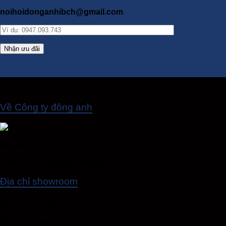
noihoidonganhibch@gmail.com
Về Công ty đông anh
Hotline
: 0986.822.393
Email
: noihoidonganhibc@gmail.com
Địa chỉ showroom
Hà Nội - Việt Nam
Địa chỉ: Đang cập nhật