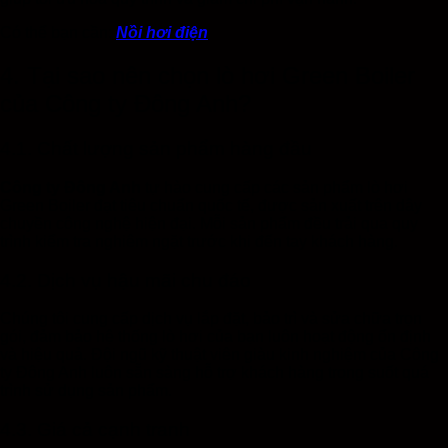
Có thể bạn cần:
Nồi hơi điện
4. Tại sao nên chọn lò hơi Green Boiler
của Công ty Đông Anh?
4.1. Chất lượng sản phẩm hàng đầu
Công ty Đông Anh
tự hào cung cấp các sản phẩm lò hơi
Green Boiler đạt tiêu chuẩn quốc tế, được sản xuất trên dây
chuyền công nghệ hiện đại. Mỗi sản phẩm đều trải qua quy
trình kiểm tra nghiêm ngặt trước khi đến tay khách hàng.
4.2. Dịch vụ hậu mãi chu đáo
Chúng tôi cung cấp dịch vụ lắp đặt, bảo trì và sửa chữa trọn
gói, đảm bảo hệ thống lò hơi của bạn luôn hoạt động ổn định
và hiệu quả. Đội ngũ kỹ thuật viên giàu kinh nghiệm của Công
ty Đông Anh luôn sẵn sàng hỗ trợ khách hàng trong suốt quá
trình sử dụng sản phẩm.
4.3. Giá cả cạnh tranh