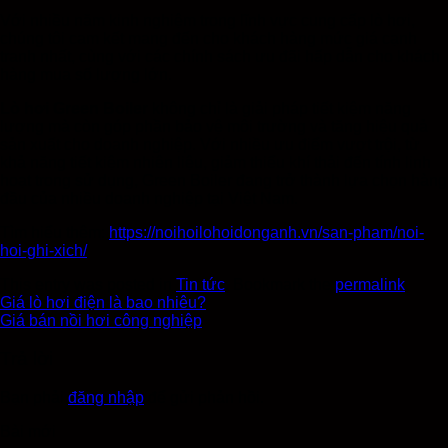
Với nhiều năm kinh nghiệm trong lĩnh vực cung cấp lò hơi,
chúng tôi cam kết mang đến cho khách hàng mức giá cạnh
tranh nhất, cùng với các chính sách ưu đãi hấp dẫn cho khách
hàng mua số lượng lớn.
Lò hơi Green Boiler
không chỉ là giải pháp tiết kiệm năng
lượng mà còn góp phần bảo vệ môi trường và tăng hiệu quả
sản xuất cho doanh nghiệp. Với nhiều ưu điểm vượt trội, từ
khả năng tiết kiệm nhiên liệu, giảm thiểu khí thải đến tính linh
hoạt trong sử dụng, Green Boiler đang trở thành lựa chọn hàng
đầu của nhiều doanh nghiệp tại Việt Nam.
Tìm hiểu thêm:
https://noihoilohoidonganh.vn/san-pham/noi-
hoi-ghi-xich/
This entry was posted in
Tin tức
. Bookmark the
permalink
.
Giá lò hơi điện là bao nhiêu?
Giá bán nồi hơi công nghiệp
Trả lời
Bạn phải
đăng nhập
để gửi phản hồi.
Bài mới