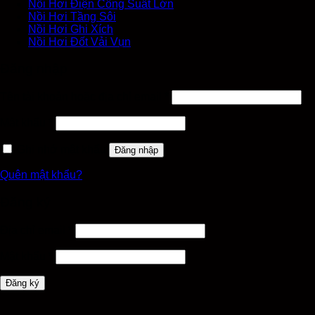
Nồi Hơi Điện Công Suất Lớn
Nồi Hơi Tầng Sôi
Nồi Hơi Ghi Xích
Nồi Hơi Đốt Vải Vụn
Đăng nhập
Tên tài khoản hoặc địa chỉ email
*
Mật khẩu
*
Ghi nhớ mật khẩu
Đăng nhập
Quên mật khẩu?
Đăng ký
Địa chỉ email
*
Mật khẩu
*
Đăng ký