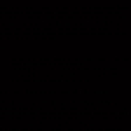
Một trong những ưu điểm nổi bật nhất của
lò hơi Green Boiler
là khả năng tiết kiệm năng lượng. Nhờ công nghệ hiện đại,
quá trình chuyển hóa nhiên liệu trong lò hơi được tối ưu, đảm
bảo sử dụng năng lượng hiệu quả và giảm thiểu thất thoát
nhiệt. Điều này giúp doanh nghiệp tiết kiệm đáng kể chi phí
nhiên liệu, đặc biệt là trong các ngành công nghiệp đòi hỏi sử
dụng lượng hơi lớn và liên tục.
Ví dụ:
So với lò hơi truyền thống, lò hơi Green Boiler có thể tiết
kiệm từ 20% đến 30% năng lượng.
Hệ thống tái sử dụng nhiệt thải (waste heat recovery) tích
hợp giúp tận dụng lượng nhiệt thừa từ quá trình đốt, làm
giảm lượng năng lượng cần sử dụng.
2.2. Giảm thiểu khí thải, bảo vệ môi trường
Với việc sử dụng nhiên liệu sạch,
lò hơi Green Boiler
giúp
giảm đáng kể lượng khí thải gây hiệu ứng nhà kính, như CO2,
SO2 và NOx. Điều này góp phần bảo vệ môi trường, phù hợp
với các tiêu chuẩn môi trường quốc tế như ISO 14001. Hơn
nữa, lò hơi Green Boiler cũng có hệ thống lọc bụi và khử khí
thải, đảm bảo an toàn cho sức khỏe của người lao động và