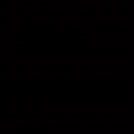
cộng đồng xung quanh.
Các nhiên liệu sạch thường được sử dụng cho lò hơi Green
Boiler bao gồm:
Biomass (sinh khối)
: Tận dụng các loại phế thải nông
nghiệp như mùn cưa, rơm rạ, bã mía.
Khí tự nhiên
: Một loại nhiên liệu sạch có hàm lượng
carbon thấp, giúp giảm khí thải CO2.
Năng lượng tái tạo
: Như năng lượng mặt trời hoặc điện,
giảm thiểu hoàn toàn khí thải trong quá trình sản xuất hơi.
2.3. Tăng hiệu suất và độ bền của lò
Lò hơi Green Boiler được thiết kế với công nghệ hiện đại, giúp
tăng hiệu suất đốt cháy nhiên liệu lên mức tối ưu, đồng thời
giảm thiểu hao mòn trong quá trình hoạt động. Nhờ vào vật liệu
chất lượng cao và các hệ thống điều khiển thông minh, lò hơi
Green Boiler có tuổi thọ dài và yêu cầu bảo trì thấp hơn so với
lò hơi truyền thống.
Hệ thống điều khiển của lò hơi Green Boiler cho phép:
Theo dõi và điều chỉnh nhiệt độ
: Đảm bảo lò hoạt động
ở mức tối ưu nhất.