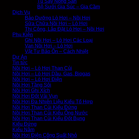
Tủ Sấy Nông Sản
Bộ Sưởi Gia Súc – Gia Cầm
Dịch Vụ
Bảo Dưỡng Lò Hơi – Nồi Hơi
Sữa Chữa Nồi Hơi – Lò Hơi
Thi Công, Lắp Đặt Lò Hơi – Nồi Hơi
Phụ Kiện
Ghi Nồi Hơi – Lò Hơi Các Loại
Van Nồi Hơi – Lò Hơi
Vật Tư Bảo Ôn – Cách Nhiệt
Dự Án
Tin tức
Nồi Hơi – Lò Hơi Than Củi
Nồi Hơi – Lò Hơi Dầu, Gas, Biogas
Nồi Hơi – Lò Hơi Điện
Nồi Hơi Tầng Sôi
Nồi Hơi Ghi Xích
Nồi Hơi Đốt Vải Vụn
Nồi Hơi Đa Nhiên Liệu Kiểu Tổ Hợp
Nồi Hơi Than Củi Kiểu Đứng
Nồi Hơi Than Củi Kiểu Ống Nước
Nồi Hơi Than Củi Kiểu Đốt Bụng
Kiểu Đứng
Kiểu Nằm
Nồi Hơi Điện Công Suất Nhỏ