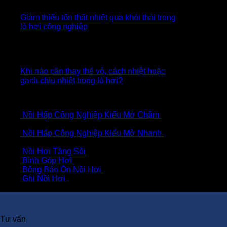
Giảm thiểu tổn thất nhiệt qua khói thải trong
lò hơi công nghiệp
Khi nào cần thay thế vỏ, cách nhiệt hoặc
gạch chịu nhiệt trong lò hơi?
Có thể bạn sẽ thích
Nồi Hấp Công Nghiệp Kiểu Mở Chậm
Liên
hệ
Nồi Hấp Công Nghiệp Kiểu Mở Nhanh
Liên
hệ
Nồi Hơi Tầng Sôi
Liên hệ
Bình Góp Hơi
Liên hệ
Bông Bảo Ôn Nồi Hơi
Liên hệ
Ghi Nồi Hơi
Liên hệ
Tư vấn