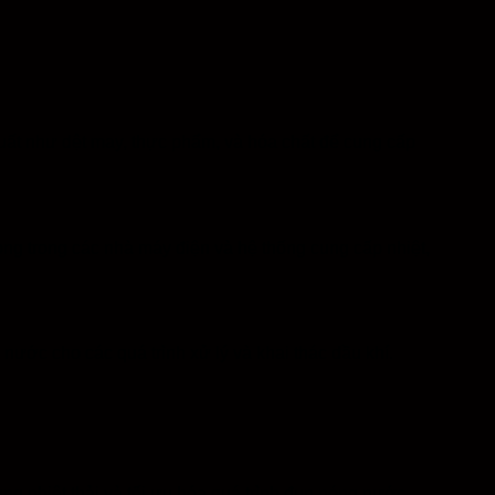
uất như dệt may, thực phẩm, và hóa chất để cung cấp
ọng trong các nhà máy điện và hệ thống cung cấp nhiệt,
nước cho các quá trình xử lý và khai thác dầu khí.
ng nhiệt thải và tối ưu hóa quá trình đun nóng nước.