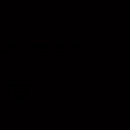
 loại lò hơi sử dụng nguyên lý tuần hoàn nước tự nhiên
c qua các ống dẫn nước và buồng đốt, nơi nước được
ớc thành hơi nước.
n liệu sang nước.
trong hệ thống.
nước trong lò.