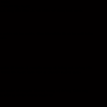
 nước.
ến thành hơi nước.
 các ống dẫn đến các bộ phận sử dụng hơi, nước
oàn nước và hơi nước, đảm bảo nhiệt độ và áp suất luôn
toàn.
 nhiên để nước di chuyển trong hệ thống mà không cần
 trong khi nước lạnh hơn di chuyển xuống dưới.
 nước di chuyển liên tục trong hệ thống. Điều này
u kiện tự nhiên không thuận lợi.