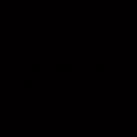
úp giảm chi phí vận hành và bảo trì, tăng hiệu quả kinh
 chất gây ô nhiễm khác, góp phần bảo vệ môi trường.
iều ngành công nghiệp. Với những lợi ích vượt trội về
ờng, lò hơi tuần hoàn ngày càng được ưa chuộng và sử
n cái nhìn tổng quan về lò hơi tuần hoàn và những lợi
hông tin, đừng ngần ngại liên hệ với chúng tôi.