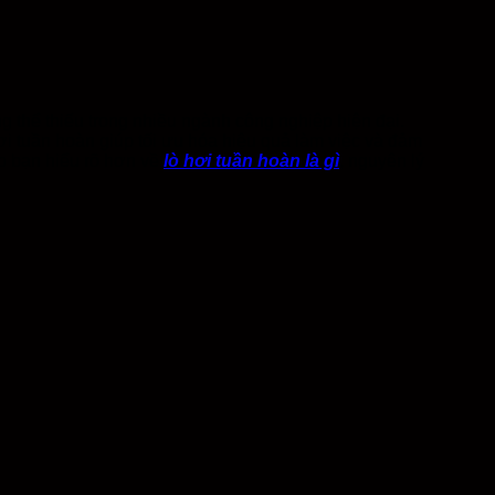
ng thể thiếu trong nhiều ngành công nghiệp hiện đại.
i tuần hoàn giúp tối ưu hóa hiệu quả làm việc và đảm
úp bạn hiểu rõ hơn về
lò hơi tuần hoàn là gì
, nguyên lý