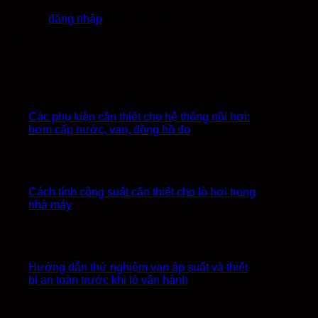
Bạn phải
đăng nhập
để gửi phản hồi.
Bài mới
Các phụ kiện cần thiết cho hệ thống nồi hơi:
bơm cấp nước, van, đồng hồ đo
Cách tính công suất cần thiết cho lò hơi trong
nhà máy
Hướng dẫn thử nghiệm van áp suất và thiết
bị an toàn trước khi lò vận hành