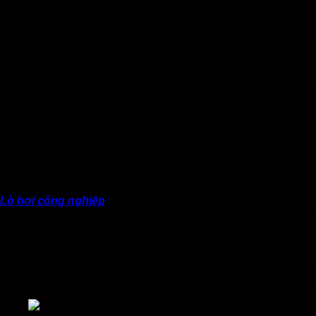
Nước vào nồi hơi
: Nước được cấp vào nồi hơi qua bơm
Đun nóng nước
: Nước được đun nóng trong nồi hơi, bi
Tuần hoàn nước và hơi nước
: Hơi nước di chuyển qua
ngưng tụ trở lại nồi hơi để tiếp tục quá trình đun nóng.
2.2 Tối Ưu Hiệu Suất
Lò hơi tuần hoàn được thiết kế để tối ưu hóa quá trình tuần h
ở mức ổn định. Điều này giúp lò hơi hoạt động hiệu quả và an 
3. Các Loại Lò Hơi Tuần Hoàn
3.1 Lò Hơi Tuần Hoàn Tự Nhiên
Lò hơi công nghiệp
tuần hoàn tự nhiên sử dụng nguyên lý tự
bơm tuần hoàn. Nước nóng lên và hơi nước di chuyển lên trên,
3.2 Lò Hơi Tuần Hoàn Cưỡng Bức
Lò hơi tuần hoàn cưỡng bức sử dụng bơm tuần hoàn để đảm bảo
giúp tăng hiệu suất và đảm bảo tuần hoàn nước ngay cả khi điề