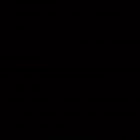
lò hơi tuần hoàn là gì
4. Ứng Dụng Của Lò Hơi Tuần Hoàn
4.1 Ngành Sản Xuất
Lò hơi tuần hoàn được sử dụng rộng rãi trong các ngành sản x
hơi nước cho các quá trình sản xuất.
4.2 Ngành Năng Lượng
Trong ngành năng lượng, lò hơi tuần hoàn đóng vai trò quan tr
giúp tối ưu hóa hiệu suất và giảm thiểu lãng phí năng lượng.
4.3 Ngành Dầu Khí
Lò hơi tuần hoàn được sử dụng trong ngành dầu khí để tạo hơi 
5. Lợi Ích Khi Sử Dụng Lò Hơi Tuần Hoàn
5.1 Tiết Kiệm Năng Lượng
Lò hơi tuần hoàn giúp tiết kiệm năng lượng bằng cách tái sử dụ