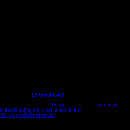
5.2 Tăng Hiệu Quả Kinh Tế
Với khả năng hoạt động hiệu quả và bền bỉ, lò hơi tuần hoàn gi
tế cho doanh nghiệp.
5.3 Bảo Vệ Môi Trường
Sử dụng lò hơi tuần hoàn giúp giảm lượng khí thải CO2 và các
Lò hơi tuần hoàn là một giải pháp hiệu quả và bền vững cho nh
tiết kiệm năng lượng, tăng hiệu quả kinh tế và bảo vệ môi trư
dụng rộng rãi.
Công ty Đông Anh hy vọng rằng bài viết này đã cung cấp cho bạ
ích mà nó mang lại. Nếu bạn có bất kỳ thắc mắc hoặc cần thêm t
Tìm hiểu thêm:
Lò hơi ghi xích
This entry was posted in
Tin tức
. Bookmark the
permalink
.
Nhiệt độ buồng đốt lò hơi là bao nhiêu?
Xử lý khí thải lò hơi đốt củi
Trả lời