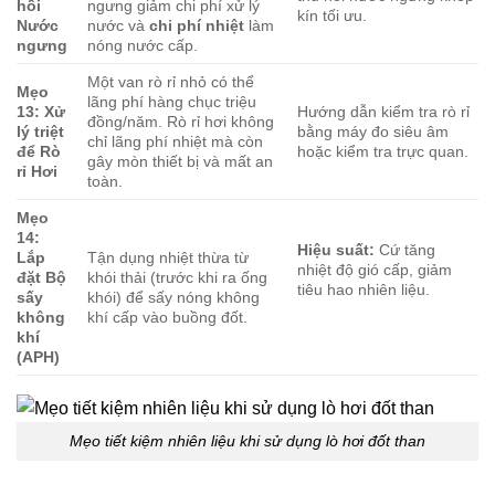
hồi
ngưng giảm chi phí xử lý
kín tối ưu.
Nước
nước và
chi phí nhiệt
làm
ngưng
nóng nước cấp.
Một van rò rỉ nhỏ có thể
Mẹo
lãng phí hàng chục triệu
13: Xử
Hướng dẫn kiểm tra rò rỉ
đồng/năm. Rò rỉ hơi không
lý triệt
bằng máy đo siêu âm
chỉ lãng phí nhiệt mà còn
để Rò
hoặc kiểm tra trực quan.
gây mòn thiết bị và mất an
rỉ Hơi
toàn.
Mẹo
14:
Hiệu suất:
Cứ tăng
Lắp
Tận dụng nhiệt thừa từ
nhiệt độ gió cấp, giảm
đặt Bộ
khói thải (trước khi ra ống
tiêu hao nhiên liệu.
sấy
khói) để sấy nóng không
không
khí cấp vào buồng đốt.
khí
(APH)
Mẹo tiết kiệm nhiên liệu khi sử dụng lò hơi đốt than