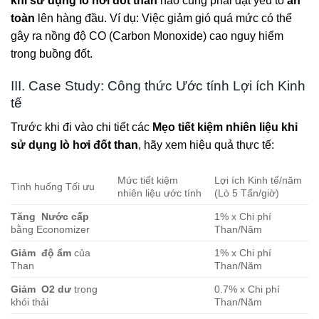
khi sử dụng lò hơi đốt than
nào cũng phải đặt yếu tố
an
toàn
lên hàng đầu. Ví dụ: Việc giảm gió quá mức có thể
gây ra nồng độ CO (Carbon Monoxide) cao nguy hiểm
trong buồng đốt.
III. Case Study: Công thức Ước tính Lợi ích Kinh
tế
Trước khi đi vào chi tiết các
Mẹo tiết kiệm nhiên liệu khi
sử dụng lò hơi đốt than
, hãy xem hiệu quả thực tế:
Mức tiết kiệm
Lợi ích Kinh tế/năm
Tình huống Tối ưu
nhiên liệu ước tính
(Lò 5 Tấn/giờ)
Tăng
Nước cấp
1% x Chi phí
bằng Economizer
Than/Năm
Giảm
độ ẩm
của
1% x Chi phí
Than
Than/Năm
Giảm
O2 dư
trong
0.7% x Chi phí
khói thải
Than/Năm