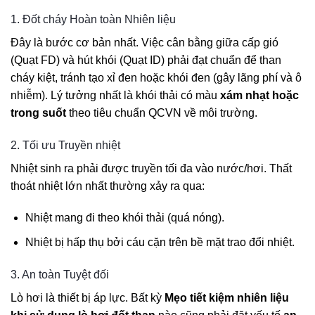
1. Đốt cháy Hoàn toàn Nhiên liệu
Đây là bước cơ bản nhất. Việc cân bằng giữa cấp gió
(Quạt FD) và hút khói (Quạt ID) phải đạt chuẩn để than
cháy kiệt, tránh tạo xỉ đen hoặc khói đen (gây lãng phí và ô
nhiễm). Lý tưởng nhất là khói thải có màu
xám nhạt hoặc
trong suốt
theo tiêu chuẩn QCVN về môi trường.
2. Tối ưu Truyền nhiệt
Nhiệt sinh ra phải được truyền tối đa vào nước/hơi. Thất
thoát nhiệt lớn nhất thường xảy ra qua:
Nhiệt mang đi theo khói thải (quá nóng).
Nhiệt bị hấp thụ bởi cáu cặn trên bề mặt trao đổi nhiệt.
3. An toàn Tuyệt đối
Lò hơi là thiết bị áp lực. Bất kỳ
Mẹo tiết kiệm nhiên liệu