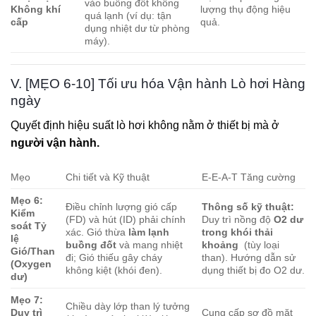
vào buồng đốt không
Không khí
lượng thụ động hiệu
quá lạnh (ví dụ: tận
cấp
quả.
dụng nhiệt dư từ phòng
máy).
V. [MẸO 6-10] Tối ưu hóa Vận hành Lò hơi Hàng
ngày
Quyết định hiệu suất lò hơi không nằm ở thiết bị mà ở
người vận hành.
Mẹo
Chi tiết và Kỹ thuật
E-E-A-T Tăng cường
Mẹo 6:
Điều chỉnh lượng gió cấp
Thông số kỹ thuật:
Kiểm
(FD) và hút (ID) phải chính
Duy trì nồng độ
O2 dư
soát Tỷ
xác. Gió thừa
làm lạnh
trong khói thải
lệ
buồng đốt
và mang nhiệt
khoảng
(tùy loại
Gió/Than
đi; Gió thiếu gây cháy
than). Hướng dẫn sử
(Oxygen
không kiệt (khói đen).
dụng thiết bị đo O2 dư.
dư)
Mẹo 7:
Chiều dày lớp than lý tưởng
Duy trì
Cung cấp sơ đồ mặt