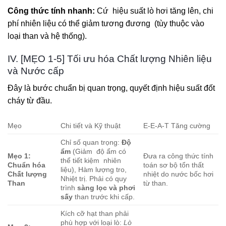
Công thức tính nhanh:
Cứ
hiệu suất lò hơi tăng lên, chi
phí nhiên liệu có thể giảm tương đương
(tùy thuộc vào
loại than và hệ thống).
IV. [MẸO 1-5] Tối ưu hóa Chất lượng Nhiên liệu
và Nước cấp
Đây là bước chuẩn bị quan trọng, quyết định hiệu suất đốt
cháy từ đầu.
Mẹo
Chi tiết và Kỹ thuật
E-E-A-T Tăng cường
Chỉ số quan trọng:
Độ
ẩm
(Giảm
độ ẩm có
Mẹo 1:
Đưa ra công thức tính
thể tiết kiệm
nhiên
Chuẩn hóa
toán sơ bộ tổn thất
liệu), Hàm lượng tro,
Chất lượng
nhiệt do nước bốc hơi
Nhiệt trị. Phải có quy
Than
từ than.
trình
sàng lọc và phơi
sấy
than trước khi cấp.
Kích cỡ hạt than phải
phù hợp với loại lò:
Lò