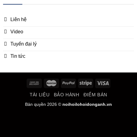
Liên hệ
Video
Tuyển đại lý
Tin tức
TÀI LIỆU
BẢO HÀNH
ĐIỂM BÁN
Bản quyền 2026 ©
noihoilohoidonganh.vn