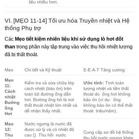
liệu nhiều hơn.
VI. [MẸO 11-14] Tối ưu hóa Truyền nhiệt và Hệ
thống Phụ trợ
Các
Mẹo tiết kiệm nhiên liệu khi sử dụng lò hơi đốt
than
trong phần này tập trung vào việc thu hồi nhiệt lượng
đã bị thất thoát.
Mẹo
Chi tiết và Kỹ thuật
E-E-A-T Tăng cường
Mẹo
Kiểm tra và sửa chữa lớp
Ước tính:
Tính toán
11:
cách nhiệt (bảo ôn) trên
lượng nhiệt và tiền thất
Cách
toàn bộ đường ống dẫn
thoát do
ống hơi không
nhiệt
hơi. Đường ống hở là nơi
bảo ôn (ví dụ:
ống
Đường
thất thoát nhiệt lớn nhất và
không bảo ôn có thể thất
ống
dễ nhận thấy nhất.
thoát
triệu/năm).
Hơi
Mẹo
Nước ngưng là nước đã
12:
được xử lý và có nhiệt độ
Cung cấp sơ đồ hệ thống
Thu
cao (
). Thu hồi
nước
thu hồi nước ngưng khép