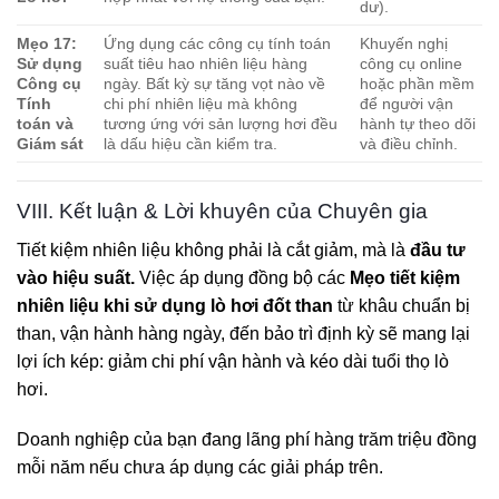
dư).
Mẹo 17:
Ứng dụng các công cụ tính toán
Khuyến nghị
Sử dụng
suất tiêu hao nhiên liệu hàng
công cụ online
Công cụ
ngày. Bất kỳ sự tăng vọt nào về
hoặc phần mềm
Tính
chi phí nhiên liệu mà không
để người vận
toán và
tương ứng với sản lượng hơi đều
hành tự theo dõi
Giám sát
là dấu hiệu cần kiểm tra.
và điều chỉnh.
VIII. Kết luận & Lời khuyên của Chuyên gia
Tiết kiệm nhiên liệu không phải là cắt giảm, mà là
đầu tư
vào hiệu suất.
Việc áp dụng đồng bộ các
Mẹo tiết kiệm
nhiên liệu khi sử dụng lò hơi đốt than
từ khâu chuẩn bị
than, vận hành hàng ngày, đến bảo trì định kỳ sẽ mang lại
lợi ích kép: giảm chi phí vận hành và kéo dài tuổi thọ lò
hơi.
Doanh nghiệp của bạn đang lãng phí hàng trăm triệu đồng
mỗi năm nếu chưa áp dụng các giải pháp trên.