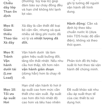
(thường
tùy loại lò) giúp
Chiều
ghi lý tưởng để người
đảm bảo sự cháy đồng đều
dày lớp
vận hành dễ hình
và hạn chế không khí lạnh
Than ổn
dung.
lọt vào.
định
Hành động:
Cần xả
Mẹo 8:
Xả đáy là cần thiết để loại
định kỳ theo tiêu
Giảm
bỏ cặn rắn, nhưng xả quá
chuẩn nước lò (dựa
thiểu
nhiều sẽ lãng phí nước đã
trên TDS hoặc độ dẫn
Thao tác
xử lý và
nhiệt lượng đã
điện), không xả theo
Xả đáy
đốt.
thói quen.
Mẹo 9:
Vận hành dưới
tải làm
Tránh
giảm hiệu suất buồng đốt,
Vận
tăng tổn thất nhiệt. Nếu nhu
Phân tích đồ thị hiệu
hành
cầu hơi thấp, tốt hơn nên
suất lò hơi theo tải vận
dưới tải
vận hành gián đoạn
hành để chứng minh.
(Low
(dừng hẳn) hơn là chạy rề
Load)
rề.
Hạn chế vận hành lò hơi ở
Mẹo 10:
áp suất cao hơn mức cần
Đề xuất khảo sát nhu
Tối ưu
thiết cho sản xuất. Áp suất
cầu áp suất thực tế
áp suất
cao hơn đòi hỏi nhiệt độ
của các thiết bị sử
Hơi
cao hơn và tiêu hao nhiên
dụng hơi.