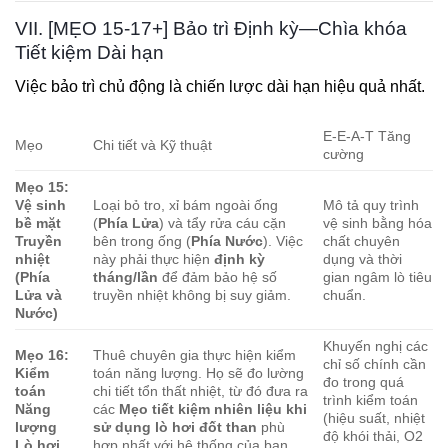
VII. [MẸO 15-17+] Bảo trì Định kỳ—Chìa khóa
Tiết kiệm Dài hạn
Việc bảo trì chủ động là chiến lược dài hạn hiệu quả nhất.
E-E-A-T Tăng
Mẹo
Chi tiết và Kỹ thuật
cường
Mẹo 15:
Vệ sinh
Loại bỏ tro, xỉ bám ngoài ống
Mô tả quy trình
bề mặt
(
Phía Lửa
) và tẩy rửa cáu cặn
vệ sinh bằng hóa
Truyền
bên trong ống (
Phía Nước
). Việc
chất chuyên
nhiệt
này phải thực hiện
định kỳ
dụng và thời
(Phía
tháng/lần
để đảm bảo hệ số
gian ngâm lò tiêu
Lửa và
truyền nhiệt không bị suy giảm.
chuẩn.
Nước)
Khuyến nghị các
Mẹo 16:
Thuê chuyên gia thực hiện kiểm
chỉ số chính cần
Kiểm
toán năng lượng. Họ sẽ đo lường
đo trong quá
toán
chi tiết tổn thất nhiệt, từ đó đưa ra
trình kiểm toán
Năng
các
Mẹo tiết kiệm nhiên liệu khi
(hiệu suất, nhiệt
lượng
sử dụng lò hơi đốt than
phù
độ khói thải, O2
Lò hơi
hợp nhất với hệ thống của bạn.