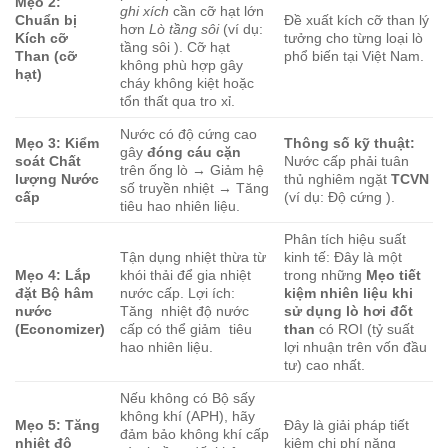
Mẹo 2:
ghi xích
cần cỡ hạt lớn
Chuẩn bị
Đề xuất kích cỡ than lý
hơn
Lò tầng sôi
(ví dụ:
Kích cỡ
tưởng cho từng loại lò
tầng sôi
). Cỡ hạt
Than (cỡ
phổ biến tại Việt Nam.
không phù hợp gây
hạt)
cháy không kiệt hoặc
tổn thất qua tro xỉ.
Nước có độ cứng cao
Mẹo 3: Kiểm
Thông số kỹ thuật:
gây
đóng cáu cặn
soát Chất
Nước cấp phải tuân
trên ống lò → Giảm hệ
lượng Nước
thủ nghiêm ngặt
TCVN
số truyền nhiệt → Tăng
cấp
(ví dụ: Độ cứng
).
tiêu hao nhiên liệu.
Phân tích hiệu suất
Tận dụng nhiệt thừa từ
kinh tế: Đây là một
Mẹo 4: Lắp
khói thải để gia nhiệt
trong những
Mẹo tiết
đặt Bộ hâm
nước cấp. Lợi ích:
kiệm nhiên liệu khi
nước
Tăng
nhiệt độ nước
sử dụng lò hơi đốt
(Economizer)
cấp có thể giảm
tiêu
than
có ROI (tỷ suất
hao nhiên liệu.
lợi nhuận trên vốn đầu
tư) cao nhất.
Nếu không có Bộ sấy
không khí (APH), hãy
Mẹo 5: Tăng
Đây là giải pháp tiết
đảm bảo không khí cấp
nhiệt độ
kiệm chi phí năng