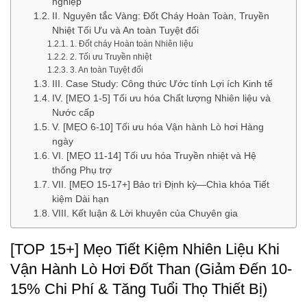
nghiệp
II. Nguyên tắc Vàng: Đốt Cháy Hoàn Toàn, Truyền
Nhiệt Tối Ưu và An toàn Tuyệt đối
1. Đốt cháy Hoàn toàn Nhiên liệu
2. Tối ưu Truyền nhiệt
3. An toàn Tuyệt đối
III. Case Study: Công thức Ước tính Lợi ích Kinh tế
IV. [MẸO 1-5] Tối ưu hóa Chất lượng Nhiên liệu và
Nước cấp
V. [MẸO 6-10] Tối ưu hóa Vận hành Lò hơi Hàng
ngày
VI. [MẸO 11-14] Tối ưu hóa Truyền nhiệt và Hệ
thống Phụ trợ
VII. [MẸO 15-17+] Bảo trì Định kỳ—Chìa khóa Tiết
kiệm Dài hạn
VIII. Kết luận & Lời khuyên của Chuyên gia
[TOP 15+] Mẹo Tiết Kiệm Nhiên Liệu Khi
Vận Hành Lò Hơi Đốt Than (Giảm Đến 10-
15% Chi Phí & Tăng Tuổi Thọ Thiết Bị)