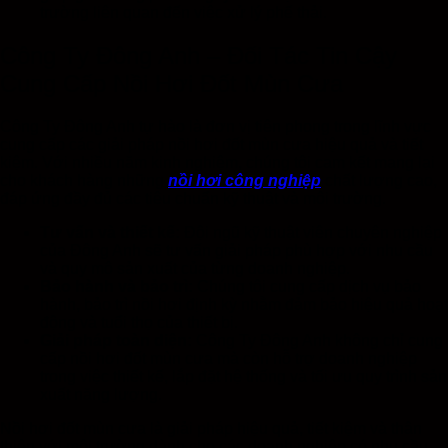
trường liên quan đến việc xử lý phế thải.
Công Ty Đông Anh – Đối Tác Tin Cậy
Cung Cấp Nồi Hơi Đốt Mùn Cưa
Công Ty Đông Anh tự hào là đơn vị tiên phong trong lĩnh vực
cung cấp các giải pháp nồi hơi đốt mùn cưa hiệu quả và tiết
kiệm. Với nhiều năm kinh nghiệm, chúng tôi cam kết mang lại
cho khách hàng những
nồi hơi công nghiệp
chất lượng cao,
đáp ứng đầy đủ các tiêu chuẩn kỹ thuật và môi trường.
Tư vấn và thiết kế:
Đội ngũ kỹ thuật viên chuyên nghiệp
của Đông Anh sẽ tư vấn giải pháp phù hợp với nhu cầu
và quy mô sản xuất của từng doanh nghiệp.
Bảo hành và bảo trì:
Chúng tôi cung cấp dịch vụ bảo
hành, bảo trì nồi hơi định kỳ nhằm đảm bảo hiệu quả hoạt
động và tuổi thọ của thiết bị.
Giải pháp toàn diện:
Công Ty Đông Anh không chỉ cung
cấp nồi hơi đốt mùn cưa mà còn hỗ trợ doanh nghiệp
trong việc thiết kế, lắp đặt hệ thống và tối ưu quy trình sản
xuất năng lượng.
Nồi hơi đốt mùn cưa là giải pháp hiệu quả, tiết kiệm và thân
thiện với môi trường dành cho các doanh nghiệp có nhu cầu