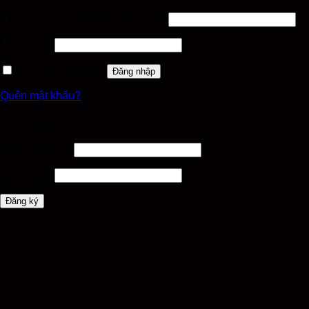
Tên tài khoản hoặc địa chỉ email
*
Mật khẩu
*
Ghi nhớ mật khẩu
Đăng nhập
Quên mật khẩu?
Đăng ký
Địa chỉ email
*
Mật khẩu
*
Đăng ký