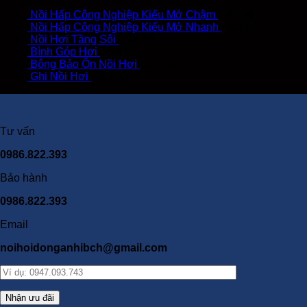
Nồi Hấp Công Nghiệp Kiểu Mở Chậm
Liên hệ
Nồi Hấp Công Nghiệp Kiểu Mở Nhanh
Liên hệ
Nồi Hơi Tầng Sôi
Liên hệ
Bình Góp Hơi
Liên hệ
Bông Bảo Ôn Nồi Hơi
Liên hệ
Ghi Nồi Hơi
Liên hệ
Tư vấn
0986.822.393
Bảo hành
0986.822.393
Email
noihoidonganhibch@gmail.com