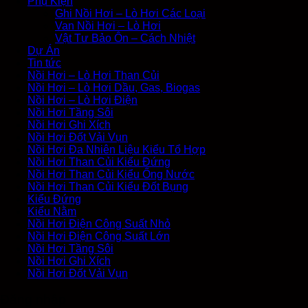
Phụ Kiện
Ghi Nồi Hơi – Lò Hơi Các Loại
Van Nồi Hơi – Lò Hơi
Vật Tư Bảo Ôn – Cách Nhiệt
Dự Án
Tin tức
Nồi Hơi – Lò Hơi Than Củi
Nồi Hơi – Lò Hơi Dầu, Gas, Biogas
Nồi Hơi – Lò Hơi Điện
Nồi Hơi Tầng Sôi
Nồi Hơi Ghi Xích
Nồi Hơi Đốt Vải Vụn
Nồi Hơi Đa Nhiên Liệu Kiểu Tổ Hợp
Nồi Hơi Than Củi Kiểu Đứng
Nồi Hơi Than Củi Kiểu Ống Nước
Nồi Hơi Than Củi Kiểu Đốt Bụng
Kiểu Đứng
Kiểu Nằm
Nồi Hơi Điện Công Suất Nhỏ
Nồi Hơi Điện Công Suất Lớn
Nồi Hơi Tầng Sôi
Nồi Hơi Ghi Xích
Nồi Hơi Đốt Vải Vụn
Đăng nhập