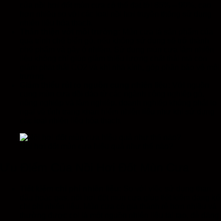
của nồi hơi đốt mùn cưa có thể đạt tới 85% – 90%, cao
hơn nhiều so với các loại nồi hơi truyền thống sử dụng
nhiên liệu hóa thạch.
Thân thiện với môi trường:
Mùn cưa là sản phẩm của
quá trình chế biến gỗ, nếu không sử dụng sẽ trở thành
phế phẩm và gây ô nhiễm. Sử dụng mùn cưa làm nhiên
liệu không chỉ giúp giảm thiểu lượng chất thải mà còn
giảm phát thải CO2 và khí nhà kính, góp phần bảo vệ môi
trường.
Giảm thiểu rủi ro nguồn cung nhiên liệu:
Với nguồn
cung mùn cưa dồi dào từ các ngành công nghiệp gỗ,
nông nghiệp và lâm nghiệp, doanh nghiệp không phải lo
ngại về tình trạng khan hiếm nhiên liệu như khi sử dụng
các loại nhiên liệu hóa thạch.
Nồi hơi đốt mùn cưa hiệu quả như thế nào?
Ưu Điểm Của Nồi Hơi Đốt Mùn Cưa
Tiết kiệm chi phí nhiên liệu:
So với việc sử dụng than,
dầu hoặc gas, nồi hơi đốt mùn cưa giúp tiết kiệm đáng kể
chi phí nhiên liệu. Mùn cưa có giá thành rẻ hơn nhiều và
thường được coi là một nguồn nhiên liệu tái tạo, dễ dàng