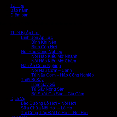
Tài liệu
Bảo hành
Điểm bán
Bản quyền 2026 ©
noihoilohoidonganh.vn
Thiết Bị Áp Lực
Bình Bồn Áp Lực
Bình Khí Nén
Bình Góp Hơi
Nồi Hấp Công Nghiệp
Nồi Hấp Kiểu Mở Nhanh
Nồi Hấp Kiểu Mở Chậm
Nấu Ăn Công Nghiệp
Nồi Nấu Cơm – Canh
Tủ Nấu Cơm – Hấp Công Nghiệp
Thiết Bị Sấy
Hầm Sấy Gỗ
Tủ Sấy Nông Sản
Bộ Sưởi Gia Súc – Gia Cầm
Dịch Vụ
Bảo Dưỡng Lò Hơi – Nồi Hơi
Sữa Chữa Nồi Hơi – Lò Hơi
Thi Công, Lắp Đặt Lò Hơi – Nồi Hơi