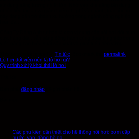
sử dụng năng lượng nhiệt lớn. Nhờ vào khả năng tận dụng
nhiên liệu tái tạo và giảm thiểu chi phí vận hành, loại nồi hơi
này đang dần trở thành xu hướng trong ngành công nghiệp
hiện đại.
Công Ty Đông Anh tự hào là đơn vị cung cấp nồi hơi đốt mùn
cưa hàng đầu, sẵn sàng đồng hành cùng doanh nghiệp trong
việc nâng cao hiệu suất sản xuất và phát triển bền vững.
This entry was posted in
Tin tức
. Bookmark the
permalink
.
Lò hơi đốt viên nén là lò hơi gì?
Quy trình xử lý khói thải lò hơi
Trả lời
Bạn phải
đăng nhập
để gửi phản hồi.
Bài mới
Các phụ kiện cần thiết cho hệ thống nồi hơi: bơm cấp
nước, van, đồng hồ đo