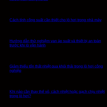
Cách tính công suất cần thiết cho lò hơi trong nhà máy
Hướng dẫn thử nghiệm van áp suất và thiết bị an toàn
trước khi lò vận hành
Giảm thiểu tổn thất nhiệt qua khói thải trong lò hơi công
nghiệp
Khi nào cần thay thế vỏ, cách nhiệt hoặc gạch chịu nhiệt
trong lò hơi?
Có thể bạn sẽ thích