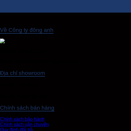
Về Công ty đông anh
Hotline
: 0986.822.393
Email
: noihoidonganhibc@gmail.com
Địa chỉ showroom
Hà Nội - Việt Nam
Địa chỉ: Đang cập nhật
Chính sách bán hàng
Chính sách bảo hành
Chính sách vận chuyển
Quy định đổi trả