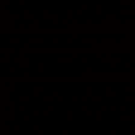
xuất nhiệt lượng để xử lý bột giấy và sấy khô giấy.
Ngành năng lượng:
Sử dụng nồi hơi đốt mùn cưa để
sản xuất điện năng thông qua quá trình biến đổi nhiệt
năng thành điện năng, đồng thời tận dụng hơi nước cho
các quy trình sản xuất khác.
Lợi Ích Kinh Tế Và Môi Trường Khi Sử
Dụng Nồi Hơi Đốt Mùn Cưa
Nồi hơi đốt mùn cưa mang lại lợi ích kinh tế và môi trường to
lớn cho doanh nghiệp. Một trong những lợi ích lớn nhất là việc
giảm thiểu chi phí nhiên liệu và bảo trì, đồng thời cải thiện hiệu
suất hoạt động và bảo vệ môi trường.
Giảm chi phí năng lượng:
Mùn cưa là nguồn nhiên liệu
rẻ hơn nhiều so với các loại nhiên liệu hóa thạch, giúp
doanh nghiệp tiết kiệm chi phí vận hành và nâng cao lợi
nhuận.
Đóng góp vào bảo vệ môi trường:
Sử dụng nồi hơi đốt
mùn cưa giúp giảm phát thải khí CO2, giảm lượng khí
nhà kính và hỗ trợ bảo vệ môi trường trong dài hạn.
Tận dụng tài nguyên tái tạo:
Sử dụng mùn cưa là cách
tận dụng hiệu quả các phế phẩm từ ngành chế biến gỗ,
giúp giảm lãng phí tài nguyên và hạn chế các vấn đề môi