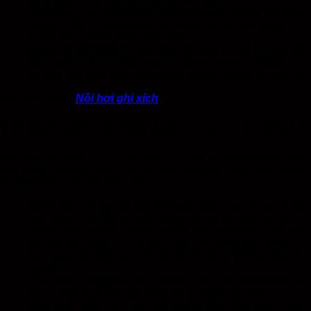
Hệ thống trao đổi nhiệt:
Nhiệt lượng từ buồng đốt được
chuyển đến hệ thống trao đổi nhiệt, nơi nó đun nóng
nước, biến nước thành hơi nước.
Bộ xử lý khí thải:
Để đảm bảo khí thải ra môi trường đạt
tiêu chuẩn, nồi hơi đốt mùn cưa được trang bị bộ xử lý
khí thải tiên tiến, giúp giảm thiểu lượng bụi và khí độc hại.
Tìm hiểu thêm:
Nồi hơi ghi xích
Tại Sao Nồi Hơi Đốt Mùn Cưa Hiệu Quả?
Sự hiệu quả của nồi hơi đốt mùn cưa đến từ nhiều yếu tố như
khả năng sử dụng nhiên liệu rẻ, khả năng tận dụng phế phẩm,
và giảm thiểu chi phí vận hành.
Nhiên liệu tái tạo và chi phí thấp:
Mùn cưa là loại nhiên
liệu tái tạo, có sẵn với số lượng lớn và thường có giá
thành thấp. So với các loại nhiên liệu hóa thạch như than
đá hay dầu, mùn cưa là lựa chọn kinh tế và bền vững
hơn, giúp tiết kiệm chi phí vận hành đáng kể cho doanh
nghiệp.
Hiệu suất cháy cao:
Nồi hơi đốt mùn cưa được thiết kế
tối ưu hóa quá trình đốt cháy, giúp nhiên liệu mùn cưa
cháy hoàn toàn, sinh ra nhiệt lượng lớn. Hiệu suất nhiệt