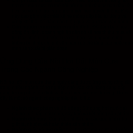
Chi phí đầu tư ban đầu cao:
Việc lắp đặt hệ thống nồi
hơi đốt mùn cưa có thể đòi hỏi chi phí đầu tư ban đầu lớn
hơn so với nồi hơi sử dụng nhiên liệu truyền thống. Điều
này bao gồm việc thiết kế hệ thống cấp liệu tự động và
xử lý khí thải để đảm bảo hiệu quả và an toàn vận hành.
Cần nguồn cung mùn cưa ổn định:
Để đảm bảo hoạt
động ổn định, doanh nghiệp cần có kế hoạch thu mua và
lưu trữ nhiên liệu mùn cưa dài hạn. Nếu nguồn cung
không ổn định, chi phí vận hành có thể tăng cao hoặc quá
trình sản xuất bị gián đoạn.
Ứng Dụng Của Nồi Hơi Đốt Mùn Cưa
Trong Các Ngành Công Nghiệp
Nồi hơi đốt mùn cưa đang ngày càng được ứng dụng rộng rãi
trong nhiều ngành công nghiệp nhờ vào khả năng cung cấp
năng lượng nhiệt ổn định và thân thiện với môi trường. Dưới
đây là một số ngành công nghiệp tiêu biểu:
Ngành thực phẩm và đồ uống:
Sử dụng hơi nước từ
nồi hơi để hấp, nấu chín, sấy khô và tiệt trùng sản phẩm.
Ngành dệt may:
Cung cấp nhiệt cho các quá trình như
giặt là, nhuộm và hoàn thiện sản phẩm.
Ngành giấy và bột giấy:
Nồi hơi đốt mùn cưa giúp sản