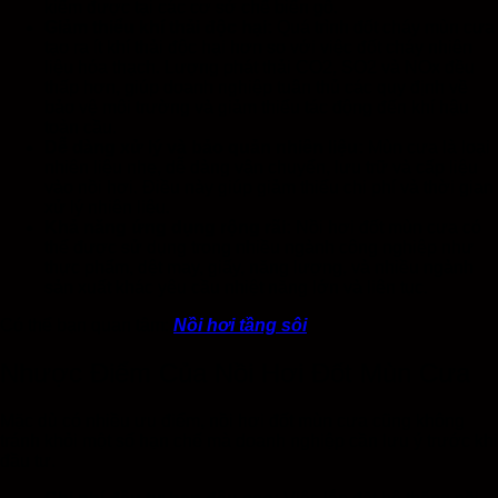
kiếm được tại các cơ sở chế biến gỗ.
Giảm thiểu khí thải độc hại:
Quá trình đốt cháy mùn cưa
tạo ra ít khí thải độc hại hơn so với việc đốt cháy nhiên
liệu hóa thạch. Lượng phát thải CO2, SO2 và NOx đều
thấp hơn, giúp doanh nghiệp tuân thủ các quy định về
bảo vệ môi trường và giảm thiểu tác động đến khí hậu
toàn cầu.
Dễ dàng xử lý và bảo quản nhiên liệu:
Mùn cưa là loại
nhiên liệu nhẹ, dễ dàng vận chuyển, lưu trữ và cấp liệu
vào nồi hơi. Điều này giúp giảm thiểu chi phí và thời gian
xử lý nhiên liệu.
Khả năng ứng dụng rộng rãi:
Nồi hơi đốt mùn cưa có
thể được sử dụng trong nhiều ngành công nghiệp như
thực phẩm, dệt may, giấy, năng lượng, và nhiều ngành
sản xuất khác yêu cầu nhiệt năng lớn và liên tục.
Có thể bạn quan tâm:
Nồi hơi tầng sôi
Nhược Điểm Của Nồi Hơi Đốt Mùn Cưa
Mặc dù có nhiều ưu điểm, nồi hơi đốt mùn cưa cũng không
tránh khỏi một số hạn chế mà doanh nghiệp cần lưu ý trước khi
đầu tư.