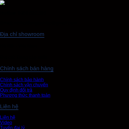
Hotline
: 0986.822.393
Email
: noihoidonganhibc@gmail.com
Địa chỉ showroom
Hà Nội - Việt Nam
Địa chỉ: Đang cập nhật
Chính sách bán hàng
Chính sách bảo hành
Chính sách vận chuyển
Quy định đổi trả
Phương thức thanh toán
Liên hệ
Liên hệ
Video
Tuyển đại lý