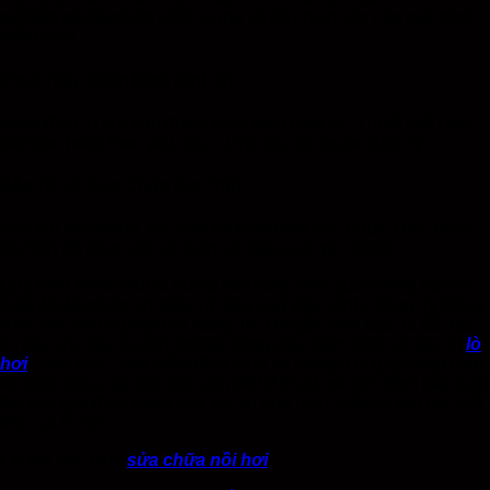
nghiệm sẽ đảm bảo chất lượng và độ chính xác của quá trình
kiểm định.
Thực Hiện Kiểm Định Định Kỳ
Kiểm định lò hơi cần được thực hiện định kỳ, ít nhất mỗi năm
một lần, hoặc theo yêu cầu cụ thể của cơ quan quản lý.
Bảo Trì Và Sửa Chữa Kịp Thời
Sau khi kiểm định, các vấn đề phát hiện cần được khắc phục
kịp thời để đảm bảo an toàn và hiệu suất vận hành.
Quy trình kiểm định lò hơi là một công việc quan trọng và cần
thiết để đảm bảo an toàn và hiệu quả vận hành. Công Ty Đông
Anh, với kinh nghiệm và năng lực chuyên môn cao, là đối tác
tin cậy cho các doanh nghiệp trong việc kiểm định và bảo trì
lò
hơi
. Việc thực hiện kiểm định định kỳ không chỉ giúp phát hiện
và khắc phục kịp thời các vấn đề kỹ thuật mà còn đảm bảo tuân
thủ các quy định pháp luật, tối ưu hóa hiệu suất và kéo dài tuổi
thọ của lò hơi.
Có thể bạn cần:
sửa chữa nồi hơi