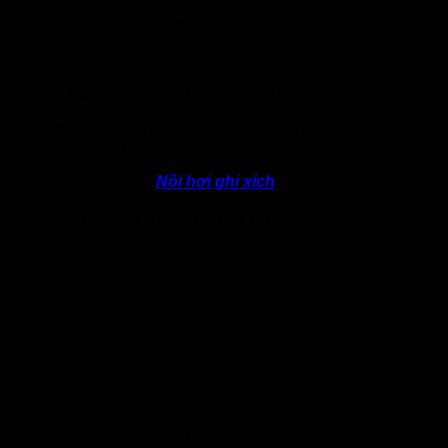
Phân Tích Kết Quả Kiểm Định
Dựa trên kết quả kiểm định,
phân tích và đánh giá tình trạng kỹ thuật của lò hơi. Xác định
các vấn đề cần khắc phục và các biện pháp cải tiến.
Lập Báo Cáo Kiểm Định
Lập báo cáo kiểm định chi tiết, bao
gồm các kết quả kiểm tra, các vấn đề phát hiện và các khuyến
nghị cụ thể. Báo cáo này cần được gửi tới các cơ quan quản lý
và lưu trữ để theo dõi.
Có thể bạn quan tâm:
Nồi hơi ghi xích
Các Tiêu Chuẩn Kiểm Định Lò Hơi
Tiêu Chuẩn Quốc Gia
Tại Việt Nam, việc kiểm định lò hơi tuân thủ theo các tiêu
chuẩn quốc gia như TCVN 7704:2007 về lò hơi và các tiêu
chuẩn an toàn kỹ thuật khác.
Tiêu Chuẩn Quốc Tế
Ngoài các tiêu chuẩn quốc gia, lò hơi còn cần tuân thủ các tiêu
chuẩn quốc tế như ASME (Hiệp hội Kỹ sư Cơ khí Hoa Kỳ) và