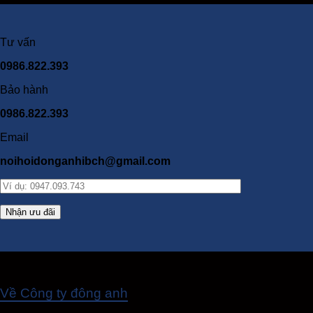
Tư vấn
0986.822.393
Bảo hành
0986.822.393
Email
noihoidonganhibch@gmail.com
Về Công ty đông anh