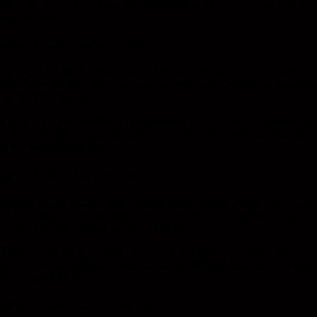
hơi, nước và nhiên liệu, đảm bảo không có hiện tượng rò rỉ
hay ăn mòn.
Bước 3: Kiểm Tra Bên Trong
Vệ Sinh Và Mở Lò Hơi
Trước khi kiểm tra bên trong, lò hơi
cần được vệ sinh sạch sẽ. Sau đó, mở các nắp đậy để kiểm tra
chi tiết bên trong.
Kiểm Tra Các Bộ Phận Chính
Kiểm tra các bộ phận chính của
lò hơi như bồn chứa nước, ống lửa, ống khói, bề mặt trao đổi
nhiệt và hệ thống đốt.
Bước 4: Kiểm Tra Vận Hành
Kiểm Tra Hệ Thống Điều Khiển
Đảm bảo hệ thống điều khiển
và bảo vệ hoạt động chính xác, bao gồm các cảm biến, van an
toàn và hệ thống điều khiển tự động.
Thử Nghiệm Vận Hành
Tiến hành thử nghiệm vận hành lò
hơi ở các chế độ khác nhau để đánh giá hiệu suất và phát hiện
các vấn đề kỹ thuật.
Bước 5: Đánh Giá Và Báo Cáo