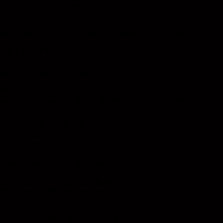
Tối Ưu Hóa Hiệu Suất Vận Hành
Kiểm định định kỳ giúp phát hiện và khắc phục kịp thời các vấn
đề, từ đó duy trì và nâng cao hiệu suất vận hành của lò hơi.
Quy Trình Kiểm Định Lò Hơi
Bước 1: Chuẩn Bị Trước Kiểm Định
Thu Thập Thông Tin
Trước khi tiến hành kiểm định, cần thu
thập đầy đủ thông tin về lò hơi, bao gồm các thông số kỹ thuật,
lịch sử vận hành và bảo trì.
Lập Kế Hoạch Kiểm Định
Dựa trên thông tin thu thập được,
lập kế hoạch kiểm định chi tiết, xác định thời gian, địa điểm và
các công việc cụ thể cần thực hiện.
Bước 2: Kiểm Tra Ngoại Quan
Kiểm Tra Hình Dáng Bên Ngoài
Đánh giá tình trạng bên
ngoài của lò hơi, bao gồm các dấu hiệu rò rỉ, ăn mòn hay bất kỳ
hư hỏng nào khác.
Kiểm Tra Hệ Thống Đường Ống
Kiểm tra các đường ống dẫn