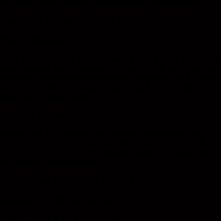
EN (Tiêu chuẩn Châu Âu) để đảm bảo an toàn và hiệu quả.
Các Công Ty Cung Cấp Dịch Vụ Kiểm Định
Công Ty Đông Anh
Công Ty Đông Anh là một trong những đơn vị hàng đầu tại Việt
Nam cung cấp dịch vụ kiểm định lò hơi. Với đội ngũ kỹ sư giàu
kinh nghiệm và trang thiết bị hiện đại, Đông Anh cam kết mang
đến dịch vụ kiểm định chất lượng cao, đảm bảo an toàn và
hiệu quả cho khách hàng.
Các Công Ty Khác
Ngoài Công Ty Đông Anh, còn có nhiều công ty khác cũng
cung cấp dịch vụ kiểm định lò hơi như Công Ty TNHH Kiểm
Định Máy Móc Thiết Bị Công Nghiệp, Công Ty CP Kiểm Định
Kỹ Thuật An Toàn Việt Nam.
Những Lưu Ý Khi Kiểm Định Lò Hơi
Chọn Đơn Vị Kiểm Định Uy Tín
Việc chọn đơn vị kiểm định uy tín, có chứng nhận và kinh