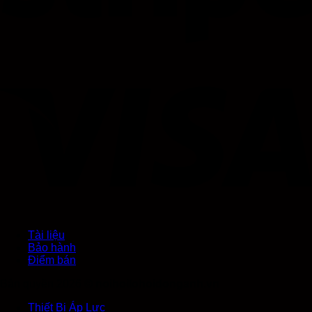
Tài liệu
Bảo hành
Điểm bán
Bản quyền 2026 ©
noihoilohoidonganh.vn
Thiết Bị Áp Lực