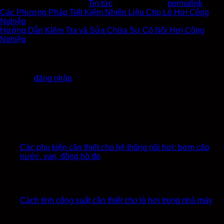
This entry was posted in
Tin tức
. Bookmark the
permalink
.
Các Phương Pháp Tiết Kiệm Nhiên Liệu Cho Lò Hơi Công
Nghiệp
Hướng Dẫn Kiểm Tra và Sửa Chữa Sự Cố Nồi Hơi Công
Nghiệp
Trả lời
Bạn phải
đăng nhập
để gửi phản hồi.
Bài mới
Các phụ kiện cần thiết cho hệ thống nồi hơi: bơm cấp
nước, van, đồng hồ đo
Cách tính công suất cần thiết cho lò hơi trong nhà máy