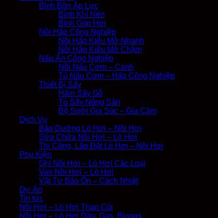
Bình Bồn Áp Lực
Bình Khí Nén
Bình Góp Hơi
Nồi Hấp Công Nghiệp
Nồi Hấp Kiểu Mở Nhanh
Nồi Hấp Kiểu Mở Chậm
Nấu Ăn Công Nghiệp
Nồi Nấu Cơm – Canh
Tủ Nấu Cơm – Hấp Công Nghiệp
Thiết Bị Sấy
Hầm Sấy Gỗ
Tủ Sấy Nông Sản
Bộ Sưởi Gia Súc – Gia Cầm
Dịch Vụ
Bảo Dưỡng Lò Hơi – Nồi Hơi
Sữa Chữa Nồi Hơi – Lò Hơi
Thi Công, Lắp Đặt Lò Hơi – Nồi Hơi
Phụ Kiện
Ghi Nồi Hơi – Lò Hơi Các Loại
Van Nồi Hơi – Lò Hơi
Vật Tư Bảo Ôn – Cách Nhiệt
Dự Án
Tin tức
Nồi Hơi – Lò Hơi Than Củi
Nồi Hơi – Lò Hơi Dầu, Gas, Biogas