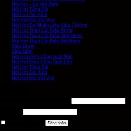
Nồi Hơi – Lò Hơi Điện
Nồi Hơi Tầng Sôi
Nồi Hơi Ghi Xích
Nồi Hơi Đốt Vải Vụn
Nồi Hơi Đa Nhiên Liệu Kiểu Tổ Hợp
Nồi Hơi Than Củi Kiểu Đứng
Nồi Hơi Than Củi Kiểu Ống Nước
Nồi Hơi Than Củi Kiểu Đốt Bụng
Kiểu Đứng
Kiểu Nằm
Nồi Hơi Điện Công Suất Nhỏ
Nồi Hơi Điện Công Suất Lớn
Nồi Hơi Tầng Sôi
Nồi Hơi Ghi Xích
Nồi Hơi Đốt Vải Vụn
Đăng nhập
Tên tài khoản hoặc địa chỉ email
*
Mật khẩu
*
Ghi nhớ mật khẩu
Đăng nhập