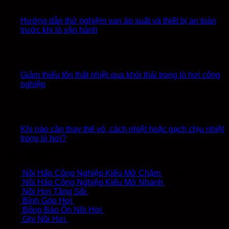
Hướng dẫn thử nghiệm van áp suất và thiết bị an toàn
trước khi lò vận hành
Giảm thiểu tổn thất nhiệt qua khói thải trong lò hơi công
nghiệp
Khi nào cần thay thế vỏ, cách nhiệt hoặc gạch chịu nhiệt
trong lò hơi?
Có thể bạn sẽ thích
Nồi Hấp Công Nghiệp Kiểu Mở Chậm
Liên hệ
Nồi Hấp Công Nghiệp Kiểu Mở Nhanh
Liên hệ
Nồi Hơi Tầng Sôi
Liên hệ
Bình Góp Hơi
Liên hệ
Bông Bảo Ôn Nồi Hơi
Liên hệ
Ghi Nồi Hơi
Liên hệ