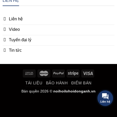
LIÊN HỆ
Liên hệ
Video
Tuyển đại lý
Tin tức
TÀI LIỆU
BẢO HÀNH
ĐIỂM BÁN
Bản quyền 2026 ©
noihoilohoidonganh.vn